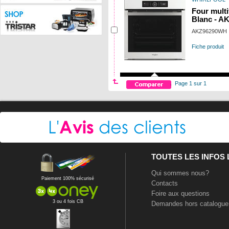
Four multi
Blanc - A
AKZ96290WH
Fiche produit
Page 1 sur 1
TOUTES LES INFOS
Qui sommes nous?
Paiement 100% sécurisé
Contacts
Foire aux questions
3 ou 4 fois CB
Demandes hors catalogue