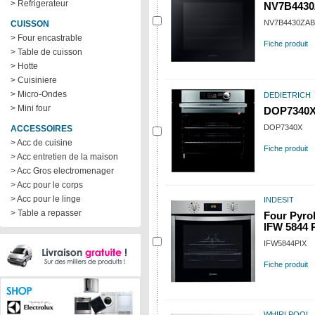
> Refrigerateur
NV7B443
NV7B4430ZAB
CUISSON
> Four encastrable
Fiche produit
> Table de cuisson
> Hotte
> Cuisiniere
> Micro-Ondes
DEDIETRICH
> Mini four
DOP7340
DOP7340X
ACCESSOIRES
> Acc de cuisine
Fiche produit
> Acc entretien de la maison
> Acc Gros electromenager
> Acc pour le corps
> Acc pour le linge
INDESIT
> Table a repasser
Four Pyrol
IFW 5844 
IFW5844PIX
Fiche produit
WHIRLPOOL