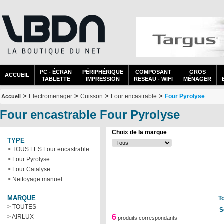
PC - ÉCRAN
PÉRIPHÉRIQUE
COMPOSANT
GROS
ACCUEIL
TABLETTE
IMPRESSION
RESEAU - WIFI
MÉNAGER
>
>
>
>
Electromenager
Cuisson
Four encastrable
Four Pyrolyse
Accueil
Four encastrable Four Pyrolyse
Choix de la marque
TYPE
> TOUS LES Four encastrable
> Four Pyrolyse
> Four Catalyse
> Nettoyage manuel
MARQUE
T
> TOUTES
S
6
> AIRLUX
produits correspondants