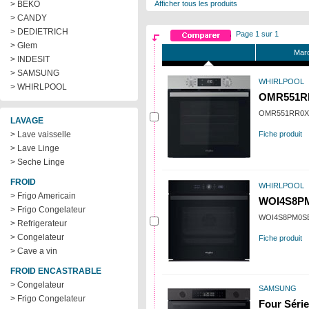
> BEKO
Afficher tous les produits
> CANDY
> DEDIETRICH
Page 1 sur 1
> Glem
Marq
> INDESIT
> SAMSUNG
WHIRLPOOL
> WHIRLPOOL
OMR551R
OMR551RR0X
LAVAGE
> Lave vaisselle
Fiche produit
> Lave Linge
> Seche Linge
FROID
WHIRLPOOL
> Frigo Americain
WOI4S8P
> Frigo Congelateur
WOI4S8PM0S
> Refrigerateur
> Congelateur
Fiche produit
> Cave a vin
FROID ENCASTRABLE
> Congelateur
SAMSUNG
> Frigo Congelateur
Four Série