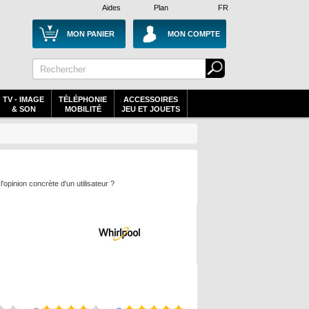
Aides
Plan
FR
MON PANIER
MON COMPTE
TV - IMAGE
TÉLÉPHONIE
ACCESSOIRES
& SON
MOBILITÉ
JEU ET JOUETS
opinion concrète d'un utilisateur ?