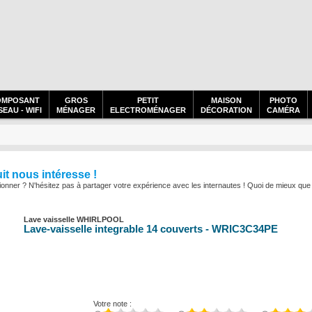
OMPOSANT
GROS
PETIT
MAISON
PHOTO
EAU - WIFI
MÉNAGER
ELECTROMÉNAGER
DÉCORATION
CAMÉRA
uit nous intéresse !
onner ? N'hésitez pas à partager votre expérience avec les internautes ! Quoi de mieux que l'
Lave vaisselle WHIRLPOOL
Lave-vaisselle integrable 14 couverts - WRIC3C34PE
Votre note :