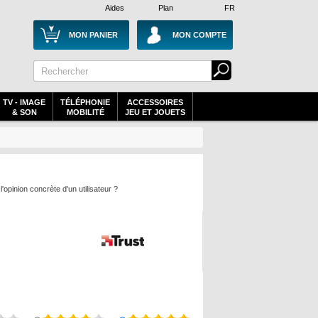
Aides
Plan
FR
MON PANIER
MON COMPTE
TV - IMAGE
TÉLÉPHONIE
ACCESSOIRES
& SON
MOBILITÉ
JEU ET JOUETS
opinion concrète d'un utilisateur ?