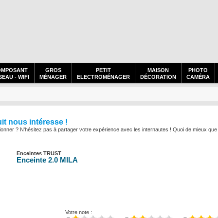
OMPOSANT
GROS
PETIT
MAISON
PHOTO
EAU - WIFI
MÉNAGER
ELECTROMÉNAGER
DÉCORATION
CAMÉRA
uit nous intéresse !
onner ? N'hésitez pas à partager votre expérience avec les internautes ! Quoi de mieux que l'
Enceintes TRUST
Enceinte 2.0 MILA
Votre note :