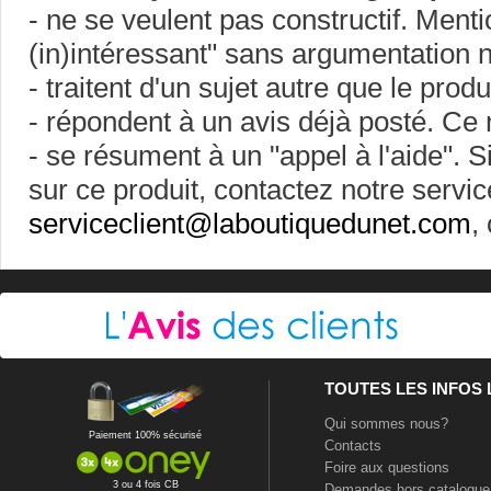
- ne se veulent pas constructif. Ment
(in)intéressant" sans argumentation ne
- traitent d'un sujet autre que le prod
- répondent à un avis déjà posté. Ce 
- se résument à un "appel à l'aide". 
sur ce produit, contactez notre servic
serviceclient@laboutiquedunet.com
,
TOUTES LES INFOS
Qui sommes nous?
Paiement 100% sécurisé
Contacts
Foire aux questions
3 ou 4 fois CB
Demandes hors catalogue