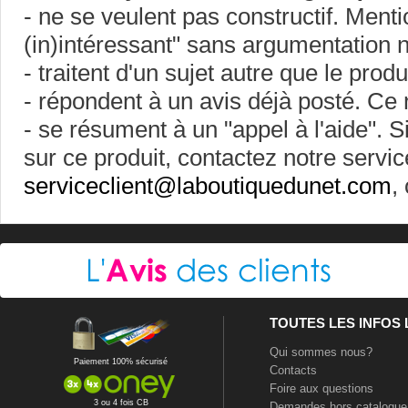
- ne se veulent pas constructif. Ment
(in)intéressant" sans argumentation ne
- traitent d'un sujet autre que le prod
- répondent à un avis déjà posté. Ce 
- se résument à un "appel à l'aide". 
sur ce produit, contactez notre servic
serviceclient@laboutiquedunet.com
,
TOUTES LES INFOS
Qui sommes nous?
Paiement 100% sécurisé
Contacts
Foire aux questions
3 ou 4 fois CB
Demandes hors catalogue