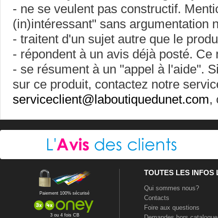
- ne se veulent pas constructif. Ment
(in)intéressant" sans argumentation ne
- traitent d'un sujet autre que le prod
- répondent à un avis déjà posté. Ce 
- se résument à un "appel à l'aide". 
sur ce produit, contactez notre servic
serviceclient@laboutiquedunet.com
,
TOUTES LES INFOS
Qui sommes nous?
Paiement 100% sécurisé
Contacts
Foire aux questions
3 ou 4 fois CB
Demandes hors catalogue