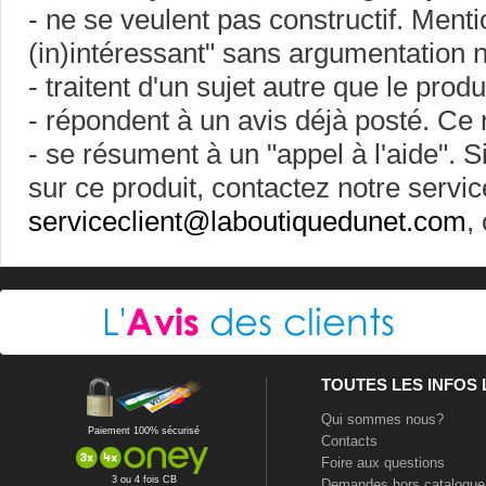
- ne se veulent pas constructif. Ment
(in)intéressant" sans argumentation ne
- traitent d'un sujet autre que le prod
- répondent à un avis déjà posté. Ce 
- se résument à un "appel à l'aide". 
sur ce produit, contactez notre servic
serviceclient@laboutiquedunet.com
,
TOUTES LES INFOS
Qui sommes nous?
Paiement 100% sécurisé
Contacts
Foire aux questions
3 ou 4 fois CB
Demandes hors catalogue