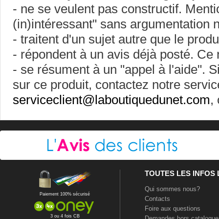
- ne se veulent pas constructif. Ment
(in)intéressant" sans argumentation ne
- traitent d'un sujet autre que le prod
- répondent à un avis déjà posté. Ce 
- se résument à un "appel à l'aide". 
sur ce produit, contactez notre servic
serviceclient@laboutiquedunet.com
,
TOUTES LES INFOS
Qui sommes nous?
Paiement 100% sécurisé
Contacts
Foire aux questions
3 ou 4 fois CB
Demandes hors catalogue