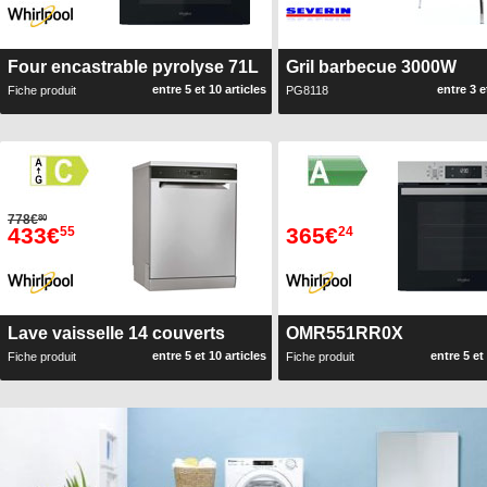
Four encastrable pyrolyse 71L
Gril barbecue 3000W
entre 5 et 10 articles
entre 3 e
Fiche produit
PG8118
778€
80
433€
365€
55
24
Lave vaisselle 14 couverts
OMR551RR0X
entre 5 et 10 articles
entre 5 et
Fiche produit
Fiche produit