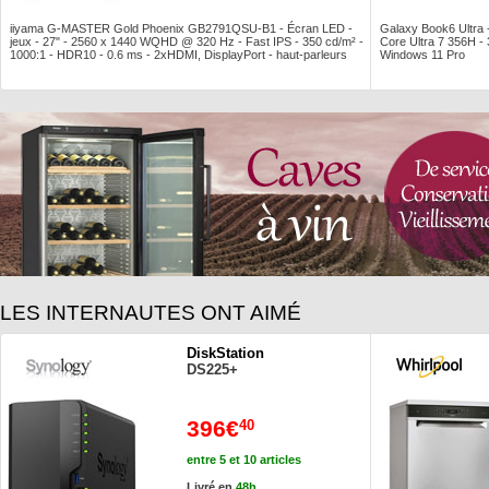
iiyama G-MASTER Gold Phoenix GB2791QSU-B1 - Écran LED -
Galaxy Book6 Ultra
jeux - 27" - 2560 x 1440 WQHD @ 320 Hz - Fast IPS - 350 cd/m² -
Core Ultra 7 356H 
1000:1 - HDR10 - 0.6 ms - 2xHDMI, DisplayPort - haut-parleurs
Windows 11 Pro
LES INTERNAUTES ONT AIMÉ
DiskStation
DS225+
396€
40
entre 5 et 10 articles
Livré en
48h