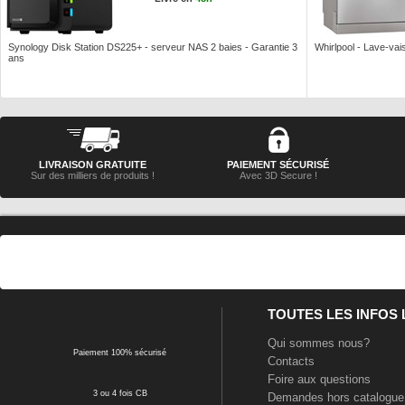
Synology Disk Station DS225+ - serveur NAS 2 baies - Garantie 3
Whirlpool - Lave-vais
ans
LIVRAISON GRATUITE
PAIEMENT SÉCURISÉ
Sur des milliers de produits !
Avec 3D Secure !
TOUTES LES INFOS
Qui sommes nous?
Paiement 100% sécurisé
Contacts
Foire aux questions
3 ou 4 fois CB
Demandes hors catalogue