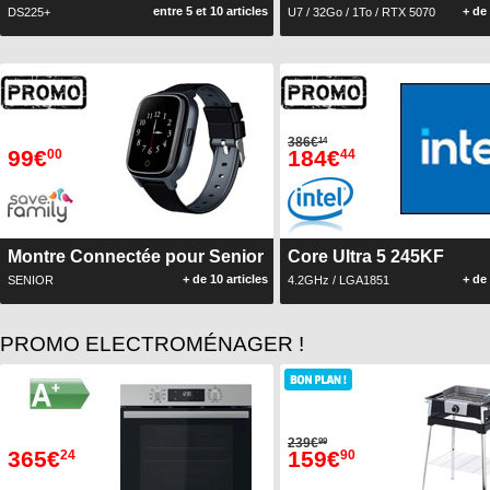
entre 5 et 10 articles
+ de 
DS225+
U7 / 32Go / 1To / RTX 5070
386€
14
99€
184€
00
44
Montre Connectée pour Senior
Core Ultra 5 245KF
+ de 10 articles
+ de 
SENIOR
4.2GHz / LGA1851
PROMO ELECTROMÉNAGER !
239€
99
365€
159€
24
90