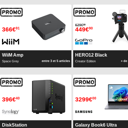
629€
99
366€
449€
91
90
WiiM Amp
HERO12 Black
entre 3 et 5 articles
+ de 
Space Grey
Creator Edition
396€
3299€
40
00
DiskStation
Galaxy Book6 Ultra