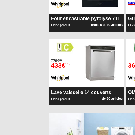
Four encastrable pyrolyse 71L
Gr
entre 5 et 10 articles
Fiche produit
PG8
778€
80
433€
3
55
Lave vaisselle 14 couverts
OM
+ de 10 articles
Fiche produit
Fich