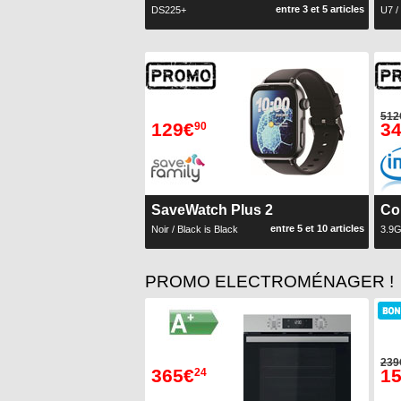
entre 3 et 5 articles
DS225+
U7 /
512
129€
3
90
SaveWatch Plus 2
Co
entre 5 et 10 articles
Noir / Black is Black
3.9
PROMO ELECTROMÉNAGER !
239
365€
1
24