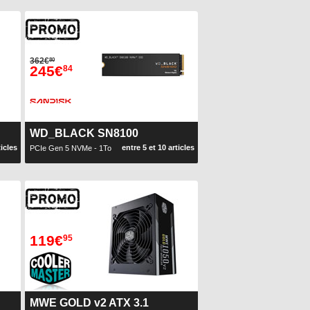
362€
80
245€
84
WD_BLACK SN8100
ticles
entre 5 et 10 articles
PCIe Gen 5 NVMe - 1To
119€
95
MWE GOLD v2 ATX 3.1