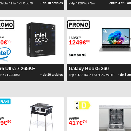
+ de 10 articles
entre 3 et 5 ar
 32Go / 1To / RTX 5070
2.4p / 128Mo / Noir
€
1605€
96
00
40€
1249€
55
00
re Ultra 7 265KF
Galaxy Book5 360
+ de 10 articles
- de 3 ar
GHz / LGA1851
15p / U7 / 16Go / 512Go / W11P
€
778€
99
80
59€
417€
90
74