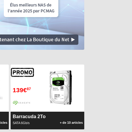
139€
87
Barracuda 2To
ticles
+ de 10 articles
SATA 6Gb/s