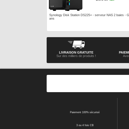
Synology Disk Station DS225+ - serveur NAS 2 baies - G
ans
LIVRAISON GRATUITE
PAIEM
Sur des milliers de produits !
Avec
Paiement 100% sécurisé
3 ou 4 fois CB