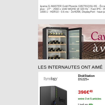
iiyama G-MASTER Gold Phoenix GB2791QSU-B1 - Écra
jeux - 27" - 2560 x 1440 WQHD @ 320 Hz - Fast IPS - 3
1000:1 - HDR10 - 0.6 ms - 2xHDMI, DisplayPort - haut-p
LES INTERNAUTES ONT AIMÉ
DiskStation
DS225+
396€
40
entre 3 et 5 articles
Livré en
48h