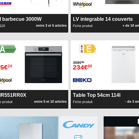
il barbecue 3000W
LV integrable 14 couverts
entre 3 et 5 articles
+ de 10 ar
118
Fiche produit
358€
80
65€
234€
24
00
R551RR0X
Table Top 54cm 114l
entre 5 et 10 articles
- de 3 ar
e produit
Fiche produit