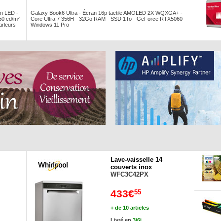
n LED -
Galaxy Book6 Ultra - Écran 16p tactile AMOLED 2X WQXGA+ -
50 cd/m² -
Core Ultra 7 356H - 32Go RAM - SSD 1To - GeForce RTX5060 -
arleurs
Windows 11 Pro
Lave-vaisselle 14
couverts inox
WFC3C42PX
433€
55
+ de 10 articles
Livré en
3/6j