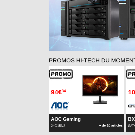
1
2
3
4
5
6
7
PROMOS HI-TECH DU MOMENT
94€
1
34
AOC Gaming
BX
+ de 10 articles
24G15N2
SATA