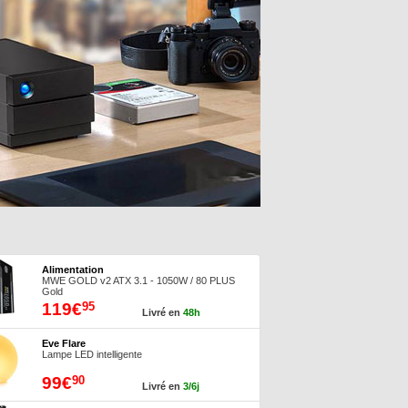
Alimentation
MWE GOLD v2 ATX 3.1 - 1050W / 80 PLUS
Gold
119€
95
Livré en
48h
Eve Flare
Lampe LED intelligente
99€
90
Livré en
3/6j