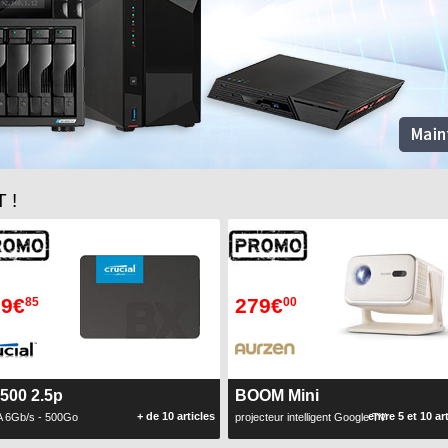
 !
09€
279€
85
00
500 2.5p
BOOM Mini
+ de 10 articles
entre 5 et 10 ar
 6Gb/s - 500Go
projecteur intelligent Google TV