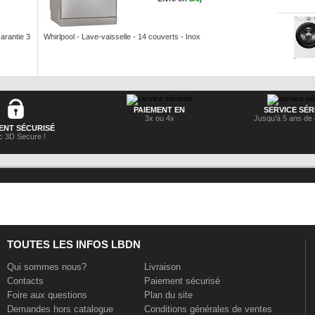
arantie 3
Whirlpool - Lave-vaisselle - 14 couverts - Inox
PAIEMENT EN
SERVICE SÉR
3x ou 4x
Jusqu'à 5 ans de 
ENT SÉCURISÉ
 3D Secure !
TOUTES LES INFOS LBDN
Qui sommes nous?
Livraison
Contacts
Paiement sécurisé
Foire aux questions
Plan du site
Demandes hors catalogue
Conditions générales de ventes