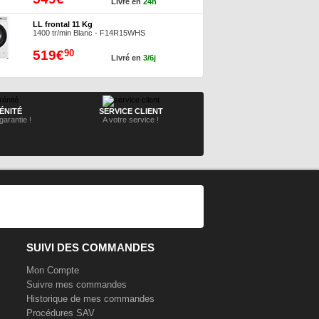
Livré en
24h
LL frontal 11 Kg
1400 tr/min Blanc - F14R15WHS
519€
90
Livré en
3/6j
ÉNITÉ
SERVICE CLIENT
garantie !
A votre service !
SUIVI DES COMMANDES
Mon Compte
Suivre mes commandes
Historique de mes commandes
Procédures SAV