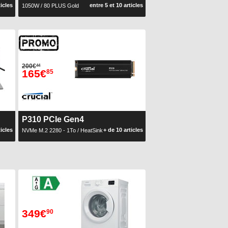
ticles
entre 5 et 10 articles
1050W / 80 PLUS Gold
200€
44
165€
85
P310 PCIe Gen4
ticles
+ de 10 articles
NVMe M.2 2280 - 1To / HeatSink
349€
90