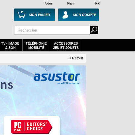
Aides
Plan
FR
MON PANIER
MON COMPTE
TV - IMAGE
TÉLÉPHONIE
ACCESSOIRES
& SON
MOBILITÉ
JEU ET JOUETS
< Retour