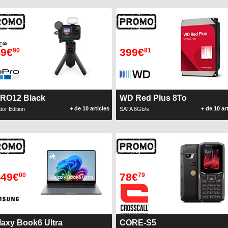
€
99
49€
399€
90
81
RO12 Black
WD Red Plus 8To
+ de 10 articles
+ de 10 ar
tor Edition
SATA 6Gb/s
449€
78€
00
79
laxy Book6 Ultra
CORE-S5