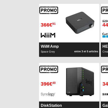
629
366€
4
91
WiiM Amp
HE
entre 3 et 5 articles
Space Grey
Crea
396€
3
40
DiskStation
Ga