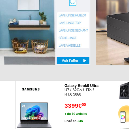
Galaxy Book6 Ultra
U7 / 32Go / 1To /
RTX 5060
3399€
00
+ de 10 articles
Livré en
24h