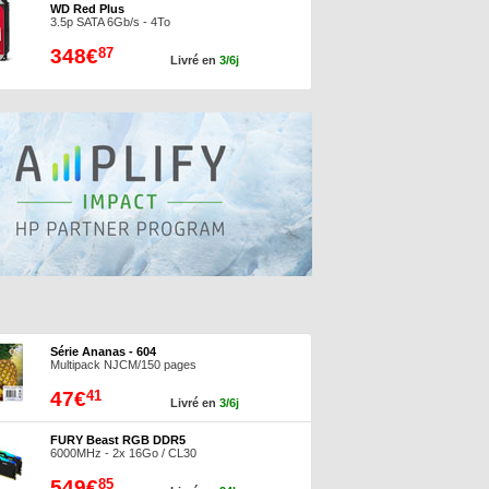
WD Red Plus
3.5p SATA 6Gb/s - 4To
348€
87
Livré en
3/6j
Série Ananas - 604
Multipack NJCM/150 pages
47€
41
Livré en
3/6j
FURY Beast RGB DDR5
6000MHz - 2x 16Go / CL30
549€
85