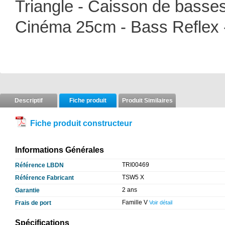
Triangle - Caisson de basse
Cinéma 25cm - Bass Reflex 
Descriptif
Fiche produit
Produit Similaires
Fiche produit constructeur
Informations Générales
TRI00469
Référence LBDN
TSW5 X
Référence Fabricant
2 ans
Garantie
Famille V
Frais de port
Voir détail
Spécifications