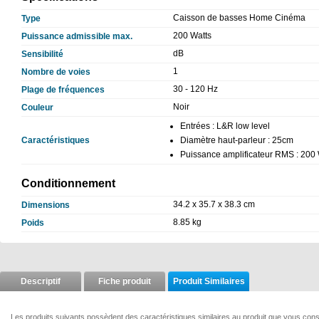
Caisson de basses Home Cinéma
Type
200 Watts
Puissance admissible max.
dB
Sensibilité
1
Nombre de voies
30 - 120 Hz
Plage de fréquences
Noir
Couleur
Entrées : L&R low level
Caractéristiques
Diamètre haut-parleur : 25cm
Puissance amplificateur RMS : 200
Conditionnement
34.2 x 35.7 x 38.3 cm
Dimensions
8.85 kg
Poids
Descriptif
Fiche produit
Produit Similaires
Les produits suivants possèdent des caractéristiques similaires au produit que vous cons