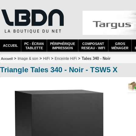
PC - ÉCRAN
PÉRIPHÉRIQUE
COMPOSANT
GROS
ACCUEIL
TABLETTE
IMPRESSION
RESEAU - WIFI
MÉNAGER
>
>
>
> Tales 340 - Noir
Image & son
HiFi
Enceinte HiFi
Accueil
Triangle Tales 340 - Noir - TSW5 X