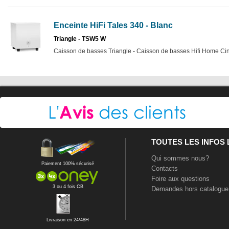
Enceinte HiFi Tales 340 - Blanc
Triangle - TSW5 W
Caisson de basses Triangle - Caisson de basses Hifi Home Ci
TOUTES LES INFOS
Qui sommes nous?
Paiement 100% sécurisé
Contacts
Foire aux questions
3 ou 4 fois CB
Demandes hors catalogue
Livraison en 24/48H