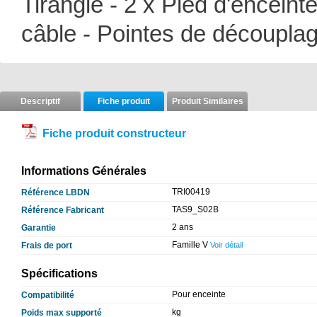
Tirangle - 2 x Pied d'encein
câble - Pointes de découplag
Descriptif
Fiche produit
Produit Similaires
Fiche produit constructeur
Informations Générales
TRI00419
Référence LBDN
TAS9_S02B
Référence Fabricant
2 ans
Garantie
Famille V
Frais de port
Voir détail
Spécifications
Pour enceinte
Compatibilité
kg
Poids max supporté