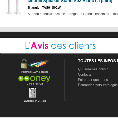
Meuble Speaker Stand S02 Blanc (la paire)
Triangle - TAS9_S02W
Support / Pieds d'enceinte Tirangle - 2 x Pied d'enceintes - H
TOUTES LES INFOS
Qui sommes nous?
Paiement 100% sécurisé
Contacts
Foire aux questions
3 ou 4 fois CB
Demandes hors catalogue
Livraison en 24/48H