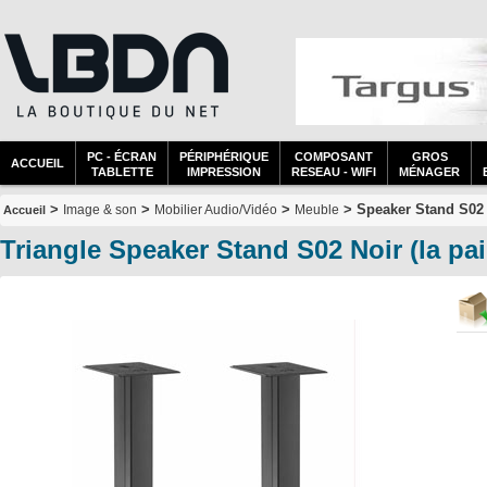
PC - ÉCRAN
PÉRIPHÉRIQUE
COMPOSANT
GROS
ACCUEIL
TABLETTE
IMPRESSION
RESEAU - WIFI
MÉNAGER
>
>
>
> Speaker Stand S02 N
Image & son
Mobilier Audio/Vidéo
Meuble
Accueil
Triangle Speaker Stand S02 Noir (la pa