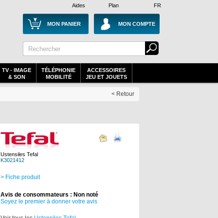
Aides
Plan
FR
MON PANIER
MON COMPTE
TV - IMAGE
TÉLÉPHONIE
ACCESSOIRES
& SON
MOBILITÉ
JEU ET JOUETS
< Retour
Ustensiles Tefal
K3021412
> Fiche produit
Avis de consommateurs : Non noté
Soyez le premier à donner votre avis