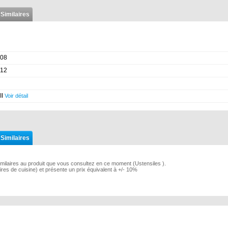
 Similaires
08
12
II
Voir détail
 Similaires
imilaires au produit que vous consultez en ce moment (Ustensiles ).
ires de cuisine) et présente un prix équivalent à +/- 10%