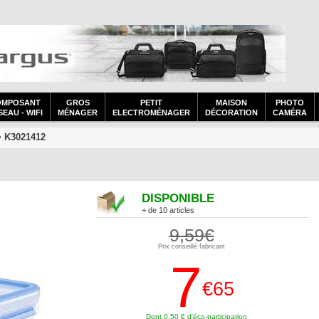
OMPOSANT
GROS
PETIT
MAISON
PHOTO
EAU - WIFI
MÉNAGER
ELECTROMÉNAGER
DÉCORATION
CAMÉRA
 K3021412
DISPONIBLE
+ de 10 articles
9,59€
Prix conseillé fabricant
7
€65
Dont 0,50 € d'éco-participation