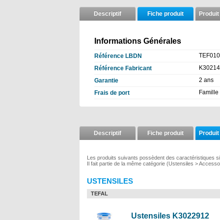
Descriptif
Fiche produit
Produit
Informations Générales
TEF010
Référence LBDN
K30214
Référence Fabricant
2 ans
Garantie
Famille 
Frais de port
Descriptif
Fiche produit
Produit
Les produits suivants possèdent des caractéristiques s
Il fait partie de la même catégorie (Ustensiles > Accesso
USTENSILES
TEFAL
Ustensiles K3022912