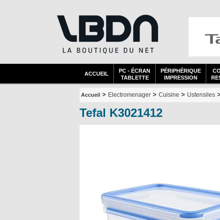
PC - ÉCRAN
PÉRIPHÉRIQUE
C
ACCUEIL
TABLETTE
IMPRESSION
RES
>
>
>
>
Electromenager
Cuisine
Ustensiles
Accueil
Tefal K3021412