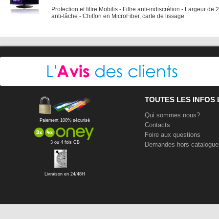
Protection et filtre Mobilis - Filtre anti-indiscrétion - Largeur d
anti-tâche - Chiffon en MicroFiber, carte de lissage
TOUTES LES INFOS
Qui sommes nous?
Paiement 100% sécurisé
Contacts
Foire aux questions
3 ou 4 fois CB
Demandes hors catalogue
Livraison en 24/48H