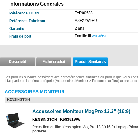
Informations Générales
TAR00538
Référence LBDN
ASF27W9EU
Référence Fabricant
2 ans
Garantie
Famille III
Frais de port
Voir détail
Descriptif
Fiche produit
Produit Similaires
Les produits suivants possèdent des caractéristiques similaires au produit que vous co
Il fait partie de la même catégorie (Accessoires Moniteur > Protection et filtre) et présente
ACCESSOIRES MONITEUR
KENSINGTON
Accessoires Moniteur MagPro 13.3" (16:9)
KENSINGTON - K58351WW
Protection et filtre Kensington MagPro 13.3"(16:9) Laptop Privac
portable