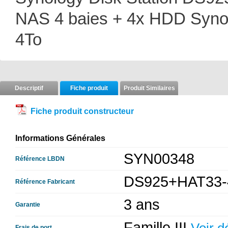
NAS 4 baies + 4x HDD Syn
4To
Descriptif
Fiche produit
Produit Similaires
Fiche produit constructeur
Informations Générales
SYN00348
Référence LBDN
DS925+HAT33-
Référence Fabricant
3 ans
Garantie
Famille III
Frais de port