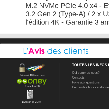
M.2 NVMe PCIe 4.0 x4 - Et
3.2 Gen 2 (Type-A) / 2 x U
l'édition 4K - Garantie 3 an
TOUTES LES INFOS
Qui sommes nous?
Paiement 100% sécurisé
Contacts
Foire aux questions
3 ou 4 fois CB
Demandes hors catalogue
Livraison en 24/48H