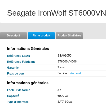
Seagate IronWolf ST6000VN0
Descriptif
Fiche produit
Produit Similaires
Informations Générales
SEA01050
Référence LBDN
ST6000VN006
Référence Fabricant
3 ans
Garantie
Famille II
Frais de port
Voir détail
Informations générales
3,5
Facteur de forme
6000 Go
Capacité
SATA 6Gb/s
Type d'interface