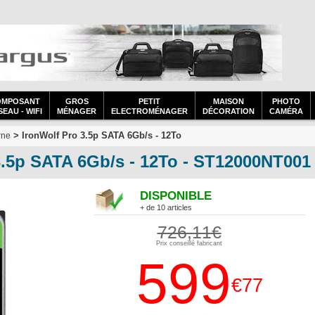
OMPOSANT
GROS
PETIT
MAISON
PHOTO
EAU - WIFI
MÉNAGER
ELECTROMÉNAGER
DÉCORATION
CAMÉRA
> IronWolf Pro 3.5p SATA 6Gb/s - 12To
rne
.5p SATA 6Gb/s - 12To - ST12000NT001
DISPONIBLE
+ de 10 articles
726,11€
Prix conseillé fabricant
599
€77