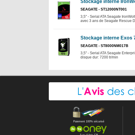
Stockage interne IronWo
SEAGATE - ST12000NT001
3,5'' - Serial ATA Seagate IronWol
avec 3 ans de Seagate Rescue 
Stockage interne Exos 
SEAGATE - ST8000NM017B
3,5'' - Serial ATA Seagate Enterp
disque dur: 7200 tr/min
Paiement 100% sécurisé