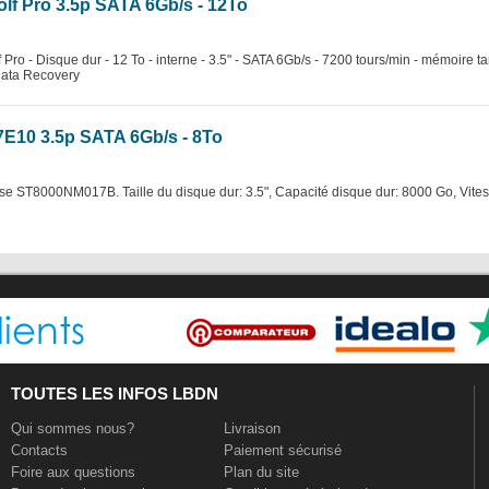
lf Pro 3.5p SATA 6Gb/s - 12To
f Pro - Disque dur - 12 To - interne - 3.5" - SATA 6Gb/s - 7200 tours/min - mémoire 
Data Recovery
7E10 3.5p SATA 6Gb/s - 8To
rise ST8000NM017B. Taille du disque dur: 3.5", Capacité disque dur: 8000 Go, Vites
TOUTES LES INFOS LBDN
Qui sommes nous?
Livraison
Contacts
Paiement sécurisé
Foire aux questions
Plan du site