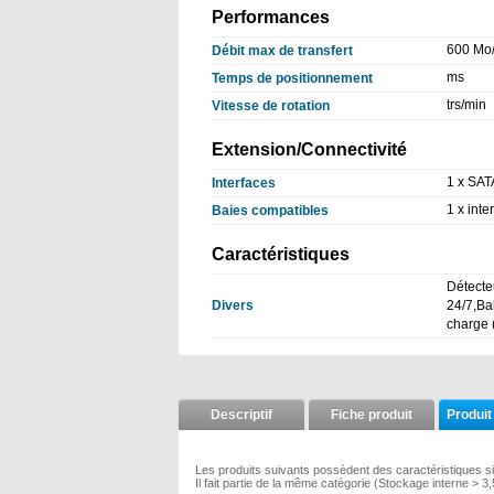
Performances
600 Mo/
Débit max de transfert
ms
Temps de positionnement
trs/min
Vitesse de rotation
Extension/Connectivité
1 x SAT
Interfaces
1 x inte
Baies compatibles
Caractéristiques
Détecte
Divers
24/7,Ba
charge 
Descriptif
Fiche produit
Produit
Les produits suivants possèdent des caractéristiques s
Il fait partie de la même catégorie (Stockage interne > 3,