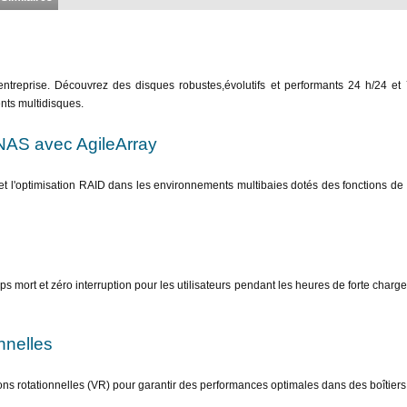
ntreprise. Découvrez des disques robustes,évolutifs et performants 24 h/24 et 
nts multidisques.
NAS avec AgileArray
et l'optimisation RAID dans les environnements multibaies dotés des fonctions de 
 mort et zéro interruption pour les utilisateurs pendant les heures de forte charg
nnelles
ns rotationnelles (VR) pour garantir des performances optimales dans des boîtier