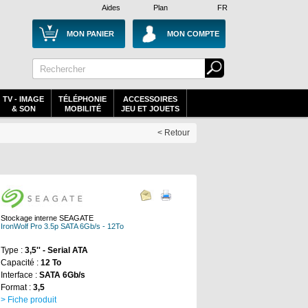
Aides
Plan
FR
MON PANIER
MON COMPTE
TV - IMAGE
TÉLÉPHONIE
ACCESSOIRES
& SON
MOBILITÉ
JEU ET JOUETS
< Retour
Stockage interne SEAGATE
IronWolf Pro 3.5p SATA 6Gb/s - 12To
Type :
3,5'' - Serial ATA
Capacité :
12 To
Interface :
SATA 6Gb/s
Format :
3,5
> Fiche produit