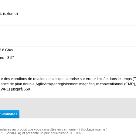
s (externe)
A 6 Gb/s
rne - 3.5"
ur des vibrations de rotation des disques,reprise sur erreur limitée dans le temps 
lance de plan double,AgileArray,enregistrement magnétique conventionnel (CMR),
(WRL) jusqu'à 550
 Similaires
imilaires au produit que vous consultez en ce moment (Stockage interne ).
5'' - Serial ATA) et présente un prix équivalent à +/- 10%