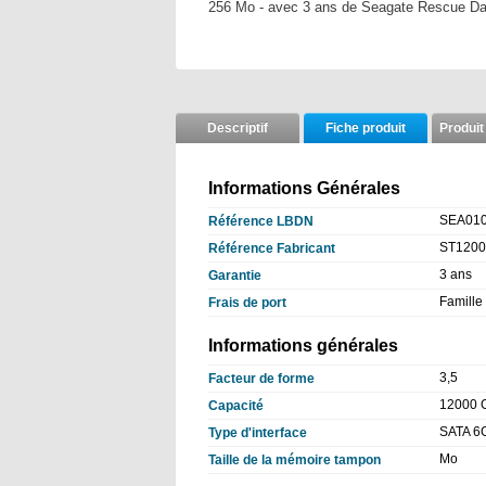
256 Mo - avec 3 ans de Seagate Rescue D
Descriptif
Fiche produit
Produit
Informations Générales
SEA01
Référence LBDN
ST120
Référence Fabricant
3 ans
Garantie
Famille 
Frais de port
Informations générales
3,5
Facteur de forme
12000 
Capacité
SATA 6
Type d'interface
Mo
Taille de la mémoire tampon