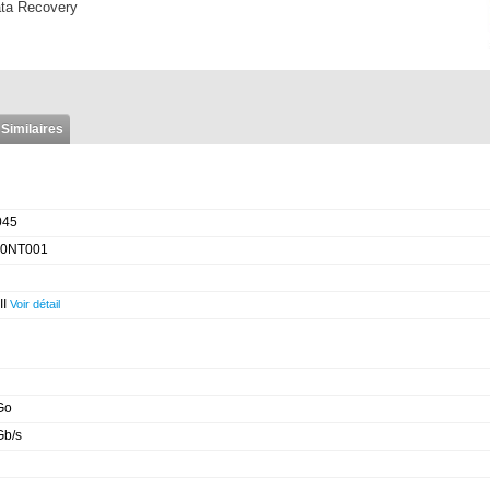
ata Recovery
 Similaires
045
00NT001
II
Voir détail
Go
Gb/s