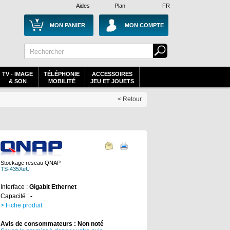
Aides
Plan
FR
MON PANIER
MON COMPTE
TV - IMAGE
TÉLÉPHONIE
ACCESSOIRES
& SON
MOBILITÉ
JEU ET JOUETS
< Retour
Stockage reseau QNAP
TS-435XeU
Interface :
Gigabit Ethernet
Capacité :
-
> Fiche produit
Avis de consommateurs : Non noté