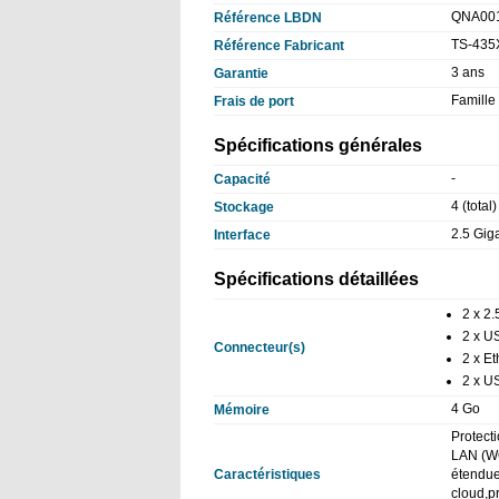
QNA00
Référence LBDN
TS-435
Référence Fabricant
3 ans
Garantie
Famille
Frais de port
Spécifications générales
-
Capacité
4 (total
Stockage
2.5 Giga
Interface
Spécifications détaillées
2 x 2.
2 x US
Connecteur(s)
2 x E
2 x U
4 Go
Mémoire
Protect
LAN (WO
Caractéristiques
étendue
cloud,pr