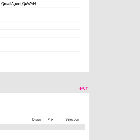
ré,QmailAgent,QuWAN
HAUT
Dispo
Prix
Sélection