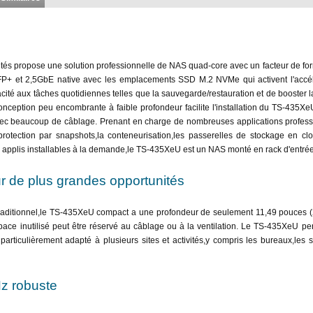
tés propose une solution professionnelle de NAS quad-core avec un facteur de fo
SFP+ et 2,5GbE native avec les emplacements SSD M.2 NVMe qui activent l'accé
acité aux tâches quotidiennes telles que la sauvegarde/restauration et de booster l
nception peu encombrante à faible profondeur facilite l'installation du TS-435Xe
ec beaucoup de câblage. Prenant en charge de nombreuses applications professi
 protection par snapshots,la conteneurisation,les passerelles de stockage en clo
es applis installables à la demande,le TS-435XeU est un NAS monté en rack d'entré
r de plus grandes opportunités
raditionnel,le TS-435XeU compact a une profondeur de seulement 11,49 pouces 
espace inutilisé peut être réservé au câblage ou à la ventilation. Le TS-435XeU 
t particulièrement adapté à plusieurs sites et activités,y compris les bureaux,les
z robuste