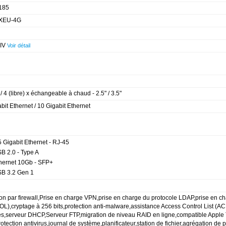
185
XEU-4G
 IV
Voir détail
) / 4 (libre) x échangeable à chaud - 2.5" / 3.5"
bit Ethernet / 10 Gigabit Ethernet
5 Gigabit Ethernet - RJ-45
B 2.0 - Type A
thernet 10Gb - SFP+
SB 3.2 Gen 1
ion par firewall,Prise en charge VPN,prise en charge du protocole LDAP,prise en ch
L),cryptage à 256 bits,protection anti-malware,assistance Access Control List (
s,serveur DHCP,Serveur FTP,migration de niveau RAID en ligne,compatible Appl
otection antivirus,journal de système,planificateur,station de fichier,agrégation de