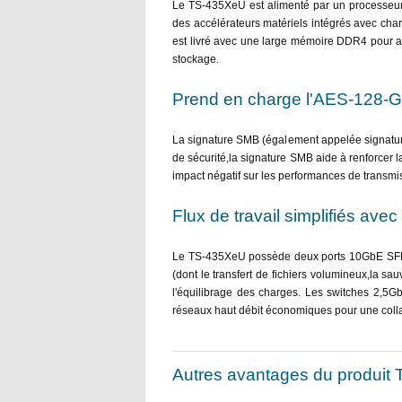
Le TS-435XeU est alimenté par un processeu
des accélérateurs matériels intégrés avec cha
est livré avec une large mémoire DDR4 pour am
stockage.
Prend en charge l'AES-128-GM
La signature SMB (également appelée signature
de sécurité,la signature SMB aide à renforcer l
impact négatif sur les performances de transm
Flux de travail simplifiés ave
Le TS-435XeU possède deux ports 10GbE SFP+ e
(dont le transfert de fichiers volumineux,la s
l'équilibrage des charges. Les switches 2,5
réseaux haut débit économiques pour une colla
Autres avantages du produit