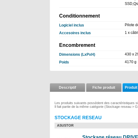
SSD,Qs
Conditionnement
Pilote d
Logiciel inclus
1 x câb
Accesoires inclus
Encombrement
430 x 2
Dimensions (LxPxH)
4170 g
Poids
Descriptif
Fiche produit
Produit
Les produits suivants possèdent des caractéristiques s
Il fait partie de la même catégorie (Stockage reseau > G
STOCKAGE RESEAU
ASUSTOR
Stockage réseau DRIVE