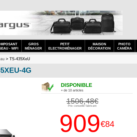
OMPOSANT
GROS
PETIT
MAISON
PHOTO
EAU - WIFI
MÉNAGER
ELECTROMÉNAGER
DÉCORATION
CAMÉRA
> TS-435XeU
eau
35XEU-4G
DISPONIBLE
+ de 10 articles
1506,48€
Prix conseillé fabricant
909
€84