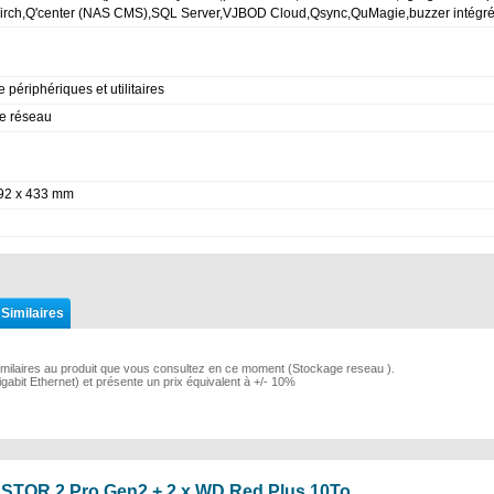
irch,Q'center (NAS CMS),SQL Server,VJBOD Cloud,Qsync,QuMagie,buzzer intég
e périphériques et utilitaires
le réseau
92 x 433 mm
 Similaires
imilaires au produit que vous consultez en ce moment (Stockage reseau ).
igabit Ethernet) et présente un prix équivalent à +/- 10%
STOR 2 Pro Gen2 + 2 x WD Red Plus 10To