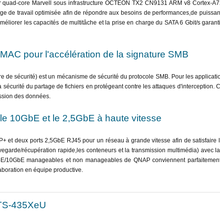
r quad-core Marvell sous infrastructure OCTEON TX2 CN9131 ARM v8 Cortex-A7
rge de travail optimisée afin de répondre aux besoins de performances,de puissan
éliorer les capacités de multitâche et la prise en charge du SATA 6 Gbit/s garan
AC pour l'accélération de la signature SMB
 de sécurité) est un mécanisme de sécurité du protocole SMB. Pour les applicatio
a sécurité du partage de fichiers en protégeant contre les attaques d'interception
ission des données.
c le 10GbE et le 2,5GbE à haute vitesse
t deux ports 2,5GbE RJ45 pour un réseau à grande vitesse afin de satisfaire 
auvegarde/récupération rapide,les conteneurs et la transmission multimédia) avec la
GbE/10GbE manageables et non manageables de QNAP conviennent parfaitement a
boration en équipe productive.
 TS-435XeU