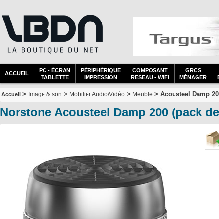
PC - ÉCRAN
PÉRIPHÉRIQUE
COMPOSANT
GROS
ACCUEIL
TABLETTE
IMPRESSION
RESEAU - WIFI
MÉNAGER
>
>
>
> Acousteel Damp 200
Image & son
Mobilier Audio/Vidéo
Meuble
Accueil
Norstone Acousteel Damp 200 (pack 