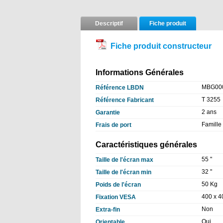
Descriptif
Fiche produit
Fiche produit constructeur
Informations Générales
MBG00
Référence LBDN
T 3255
Référence Fabricant
2 ans
Garantie
Famille 
Frais de port
Caractéristiques générales
55 "
Taille de l'écran max
32 "
Taille de l'écran min
50 Kg
Poids de l'écran
400 x 
Fixation VESA
Non
Extra-fin
Oui
Orientable