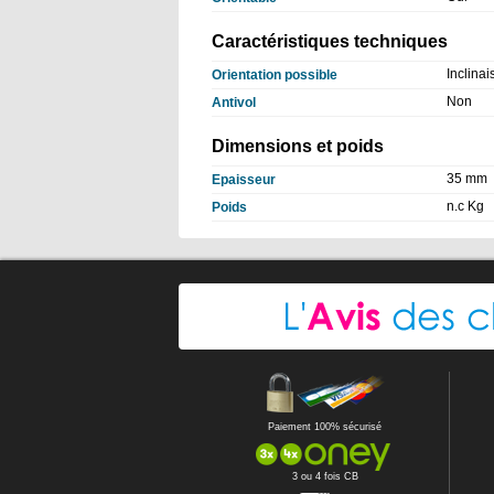
Caractéristiques techniques
Inclinai
Orientation possible
Non
Antivol
Dimensions et poids
35 mm
Epaisseur
n.c Kg
Poids
Paiement 100% sécurisé
3 ou 4 fois CB