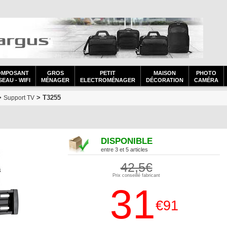
OMPOSANT
GROS
PETIT
MAISON
PHOTO
EAU - WIFI
MÉNAGER
ELECTROMÉNAGER
DÉCORATION
CAMÉRA
>
> T3255
Support TV
DISPONIBLE
entre 3 et 5 articles
42,5€
Prix conseillé fabricant
31
€91