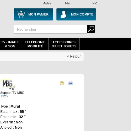
Aides
Plan
FR
MON PANIER
MON COMPTE
TV - IMAGE
TÉLÉPHONIE
ACCESSOIRES
& SON
MOBILITÉ
JEU ET JOUETS
< Retour
Support TV MBG
T3255
Type :
Mural
Ecran max :
55 "
Ecran min :
32 "
Extra fin :
Non
Anti-vol :
Non