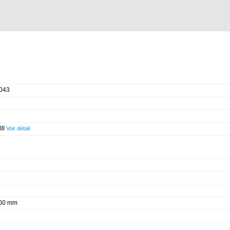
043
III
Voir détail
400 mm