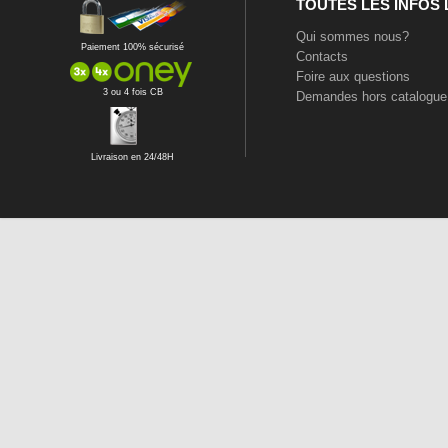
TOUTES LES INFOS
Qui sommes nous?
Paiement 100% sécurisé
Contacts
Foire aux questions
3 ou 4 fois CB
Demandes hors catalogue
Livraison en 24/48H