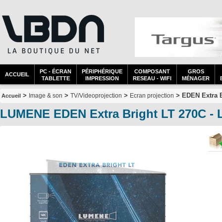
PC - ÉCRAN
PÉRIPHÉRIQUE
COMPOSANT
GROS
ACCUEIL
TABLETTE
IMPRESSION
RESEAU - WIFI
MÉNAGER
>
>
>
> EDEN Extra B
Image & son
TV/Videoprojection
Ecran projection
Accueil
LUMENE EDEN Extra Bright LT 270C 