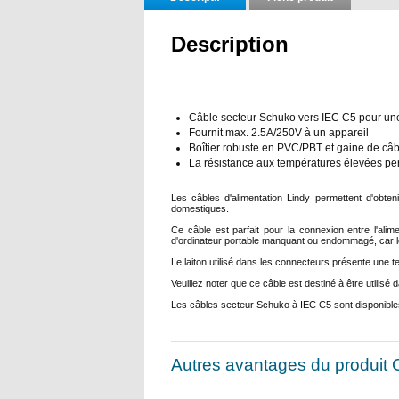
Description
Câble secteur Schuko vers IEC C5 pour une u
Fournit max. 2.5A/250V à un appareil
Boîtier robuste en PVC/PBT et gaine de câ
La résistance aux températures élevées per
Les câbles d'alimentation Lindy permettent d'obten
domestiques.
Ce câble est parfait pour la connexion entre l'alim
d'ordinateur portable manquant ou endommagé, car le 
Le laiton utilisé dans les connecteurs présente une 
Veuillez noter que ce câble est destiné à être utili
Les câbles secteur Schuko à IEC C5 sont disponible
Autres avantages du produit 