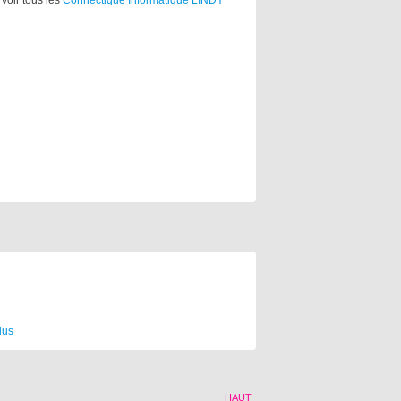
Voir tous les
Connectique Informatique LINDY
lus
HAUT