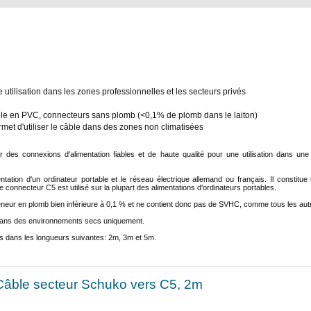
tilisation dans les zones professionnelles et les secteurs privés
ble en PVC, connecteurs sans plomb (<0,1% de plomb dans le laiton)
met d'utiliser le câble dans des zones non climatisées
ir des connexions d'alimentation fiables et de haute qualité pour une utilisation dans un
entation d'un ordinateur portable et le réseau électrique allemand ou français. Il constitu
connecteur C5 est utilisé sur la plupart des alimentations d'ordinateurs portables.
teneur en plomb bien inférieure à 0,1 % et ne contient donc pas de SVHC, comme tous les aut
sé dans des environnements secs uniquement.
s dans les longueurs suivantes: 2m, 3m et 5m.
Câble secteur Schuko vers C5, 2m