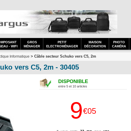
OMPOSANT
GROS
PETIT
MAISON
PHOTO
EAU - WIFI
MÉNAGER
ELECTROMÉNAGER
DÉCORATION
CAMÉRA
> Câble secteur Schuko vers C5, 2m
tique Informatique
uko vers C5, 2m - 30405
DISPONIBLE
entre 5 et 10 articles
9
€05