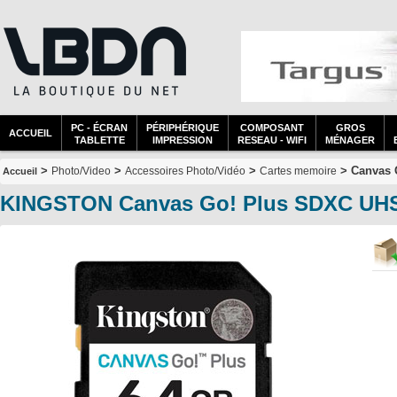
PC - ÉCRAN
PÉRIPHÉRIQUE
COMPOSANT
GROS
ACCUEIL
TABLETTE
IMPRESSION
RESEAU - WIFI
MÉNAGER
>
>
>
> Canvas G
Photo/Video
Accessoires Photo/Vidéo
Cartes memoire
Accueil
KINGSTON Canvas Go! Plus SDXC UHS-