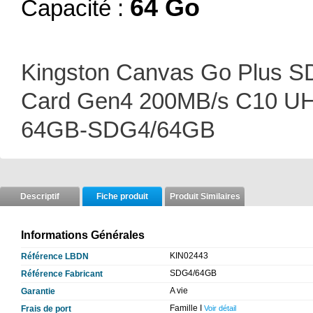
64 Go
Capacité :
Kingston Canvas Go Plus 
Card Gen4 200MB/s C10 UH
64GB-SDG4/64GB
Descriptif
Fiche produit
Produit Similaires
Informations Générales
KIN02443
Référence LBDN
SDG4/64GB
Référence Fabricant
A vie
Garantie
Famille I
Frais de port
Voir détail