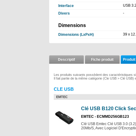
USB 3.
Interface
-
Divers
Dimensions
39 x 12
Dimensions (LxPxH)
Descriptif
Fiche produit
Produit
Les produits suivants possèdent des caractéristiques s
Il fait partie de la même catégorie (Cle USB > Clé USB) 
CLE USB
EMTEC
Clé USB B120 Click Sec
EMTEC - ECMMD256GB123
Clé USB Emtec Clé USB 3.0 (3.2)
20Mb/S, Avec Logiciel D'Encry