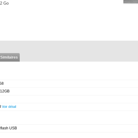
12 Go
 Similaires
58
512GB
 I
Voir détail
 flash USB