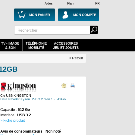
Aides
Plan
FR
MON PANIER
MON COMPTE
TV - IMAGE
TÉLÉPHONIE
ACCESSOIRES
& SON
MOBILITÉ
JEU ET JOUETS
< Retour
512GB
Cle USB KINGSTON
DataTraveler Kyson USB 3.2 Gen 1 - 512Go
Capacité :
512 Go
Interface :
USB 3.2
> Fiche produit
Avis de consommateurs : Non noté