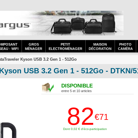
OMPOSANT
GROS
PETIT
MAISON
PHOTO
EAU - WIFI
MÉNAGER
ELECTROMÉNAGER
DÉCORATION
CAMÉRA
taTraveler Kyson USB 3.2 Gen 1 - 512Go
Kyson USB 3.2 Gen 1 - 512Go - DTKN/
DISPONIBLE
entre 5 et 10 articles
82
€71
Dont 0,02 € d'éco-participation