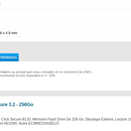
2
.6 x 4.9 mm
 Similaires
imilaires au produit que vous consultez en ce moment (Cle USB ).
et présente un prix équivalent à +/- 10%
ure 3.2 - 256Go
 Click Secure B120, Mémoire Flash Drive De 256 Go, Stockage Externe, Lecture 1
ption AES260, Noire ECMMD256GB123