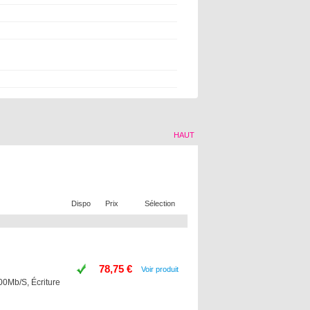
HAUT
Dispo
Prix
Sélection
78,75 €
Voir produit
00Mb/S, Écriture