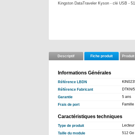
Kingston DataTraveler Kyson - clé USB - 5
Descriptif
Fiche produit
Produit
Informations Générales
KIN023
Référence LBDN
DTKN/
Référence Fabricant
5 ans
Garantie
Famille
Frais de port
Caractéristiques techniques
Lecteur
Type de produit
512 Go
Taille du module