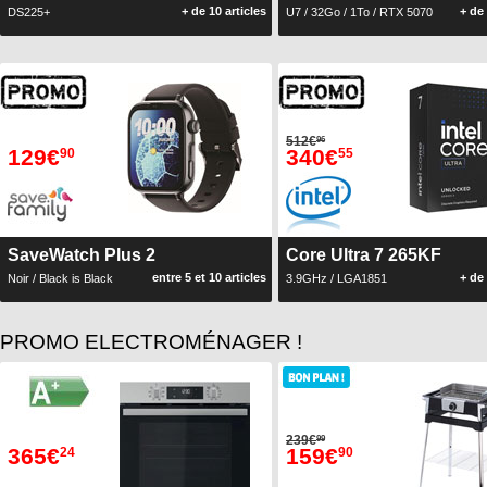
+ de 10 articles
+ de 
DS225+
U7 / 32Go / 1To / RTX 5070
512€
96
129€
340€
90
55
SaveWatch Plus 2
Core Ultra 7 265KF
entre 5 et 10 articles
+ de 
Noir / Black is Black
3.9GHz / LGA1851
PROMO ELECTROMÉNAGER !
239€
99
365€
159€
24
90