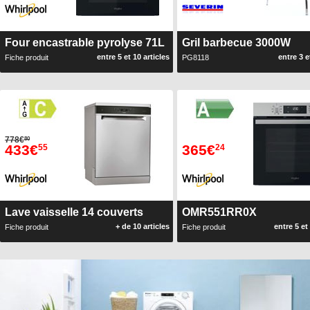
Four encastrable pyrolyse 71L
Gril barbecue 3000W
entre 5 et 10 articles
entre 3 e
Fiche produit
PG8118
778€
80
433€
365€
55
24
Lave vaisselle 14 couverts
OMR551RR0X
+ de 10 articles
entre 5 et
Fiche produit
Fiche produit