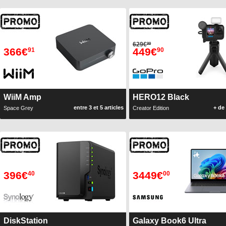
629€
99
366€
449€
91
90
WiiM Amp
HERO12 Black
entre 3 et 5 articles
+ de 
Space Grey
Creator Edition
396€
3449€
40
00
DiskStation
Galaxy Book6 Ultra