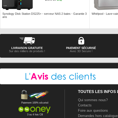
Synology Disk Station DS225+ - serveur NAS 2 baies - Garantie 3
Whirlpool - Lave-vais
ans
LIVRAISON GRATUITE
PAIEMENT SÉCURISÉ
Sur des milliers de produits !
Avec 3D Secure !
TOUTES LES INFOS
Qui sommes nous?
Paiement 100% sécurisé
Contacts
Foire aux questions
3 ou 4 fois CB
Demandes hors catalogue