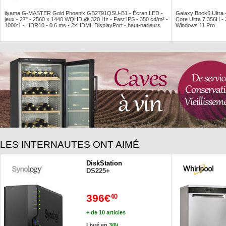
iiyama G-MASTER Gold Phoenix GB2791QSU-B1 - Écran LED -
Galaxy Book6 Ultra
jeux - 27" - 2560 x 1440 WQHD @ 320 Hz - Fast IPS - 350 cd/m² -
Core Ultra 7 356H 
1000:1 - HDR10 - 0.6 ms - 2xHDMI, DisplayPort - haut-parleurs
Windows 11 Pro
LES INTERNAUTES ONT AIMÉ
DiskStation
DS225+
396€
40
+ de 10 articles
Livré en
3/6j