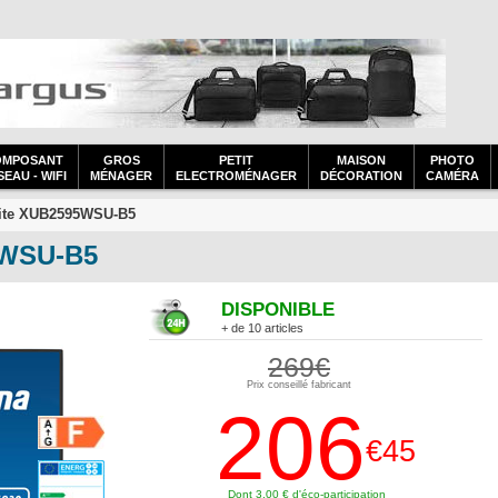
OMPOSANT
GROS
PETIT
MAISON
PHOTO
EAU - WIFI
MÉNAGER
ELECTROMÉNAGER
DÉCORATION
CAMÉRA
ite XUB2595WSU-B5
5WSU-B5
DISPONIBLE
+ de 10 articles
269€
Prix conseillé fabricant
206
€45
Dont 3,00 € d'éco-participation