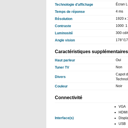
Écran L
Technologie d'affichage
4 ms
Temps de réponse
1920 x 
Résolution
1000 :1
Contraste
300 cd/
Luminosité
178°/17
Angle vision
Caractéristiques supplémentaires
Oui
Haut parleur
Non
Tuner TV
Capot d
Divers
Technol
Noir
Couleur
Connectivité
VGA
HDMI
Interface(s)
Displ
USB