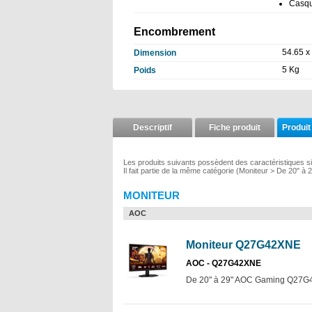
Casq
Encombrement
54.65 x
Dimension
5 Kg
Poids
Descriptif
Fiche produit
Produit
Les produits suivants possèdent des caractéristiques s
Il fait partie de la même catégorie (Moniteur > De 20" à 
MONITEUR
AOC
Moniteur Q27G42XNE
AOC - Q27G42XNE
De 20" à 29" AOC Gaming Q27G4