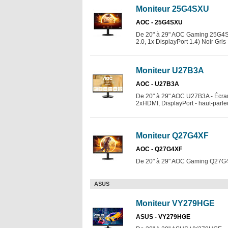
Moniteur 25G4SXU
AOC - 25G4SXU
De 20" à 29" AOC Gaming 25G4S
2.0, 1x DisplayPort 1.4) Noir Gris
Moniteur U27B3A
AOC - U27B3A
De 20" à 29" AOC U27B3A - Écran
2xHDMI, DisplayPort - haut-parleu
Moniteur Q27G4XF
AOC - Q27G4XF
De 20" à 29" AOC Gaming Q27G4
ASUS
Moniteur VY279HGE
ASUS - VY279HGE