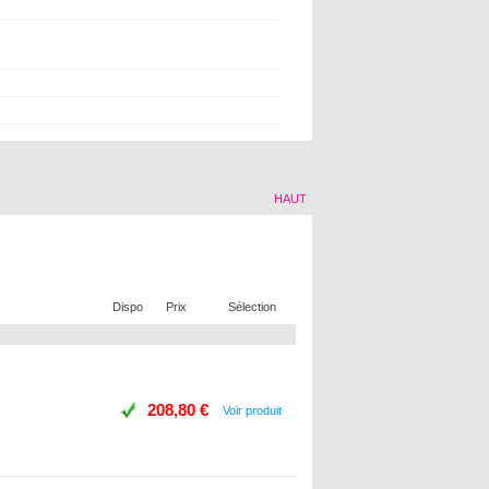
HAUT
Dispo
Prix
Sélection
208,80 €
Voir produit