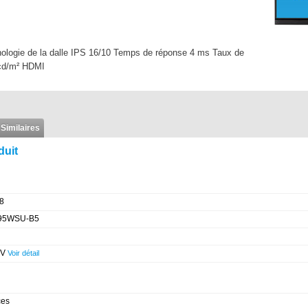
nologie de la dalle IPS 16/10 Temps de réponse 4 ms Taux de
 cd/m² HDMI
 Similaires
duit
8
95WSU-B5
 V
Voir détail
ces