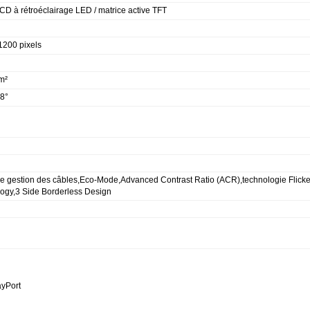
CD à rétroéclairage LED / matrice active TFT
1200 pixels
m²
8°
e gestion des câbles,Eco-Mode,Advanced Contrast Ratio (ACR),technologie Flicker
ogy,3 Side Borderless Design
ayPort