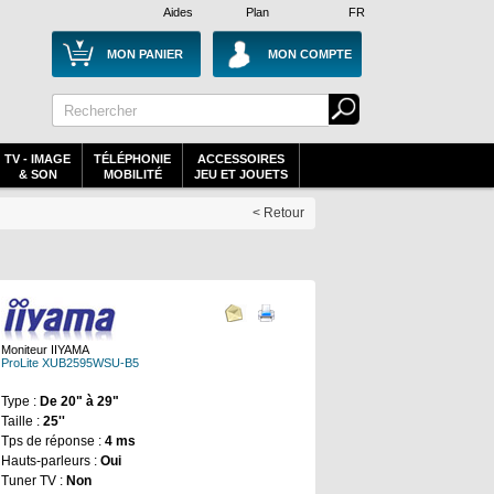
Aides
Plan
FR
MON PANIER
MON COMPTE
TV - IMAGE
TÉLÉPHONIE
ACCESSOIRES
& SON
MOBILITÉ
JEU ET JOUETS
< Retour
Moniteur IIYAMA
ProLite XUB2595WSU-B5
Type :
De 20" à 29"
Taille :
25''
Tps de réponse :
4 ms
Hauts-parleurs :
Oui
Tuner TV :
Non