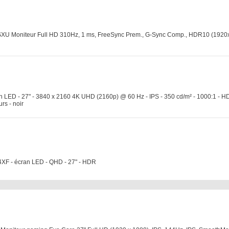
XU Moniteur Full HD 310Hz, 1 ms, FreeSync Prem., G-Sync Comp., HDR10 (192
 LED - 27" - 3840 x 2160 4K UHD (2160p) @ 60 Hz - IPS - 350 cd/m² - 1000:1 - H
rs - noir
XF - écran LED - QHD - 27" - HDR