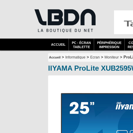
PC - ÉCRAN
PÉRIPHÉRIQUE
C
ACCUEIL
TABLETTE
IMPRESSION
RES
>
>
>
> ProL
Informatique
Ecran
Moniteur
Accueil
IIYAMA ProLite XUB259