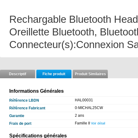
Rechargable Bluetooth Heads
Oreillette Bluetooth, Bluetoot
Connecteur(s):Connexion Sa
Descriptif
Fiche produit
Produit Similaires
Informations Générales
HAL00031
Référence LBDN
0-MICHAL25CW
Référence Fabricant
2 ans
Garantie
Famille II
Frais de port
Voir détail
Spécifications générales