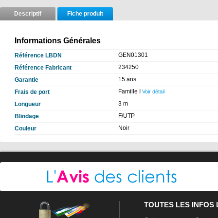
Descriptif
Fiche produit
Informations Générales
GEN01301
Référence LBDN
234250
Référence Fabricant
15 ans
Garantie
Famille I
Frais de port
Voir détail
3 m
Longueur
F/UTP
Blindage
Noir
Couleur
TOUTES LES INFOS