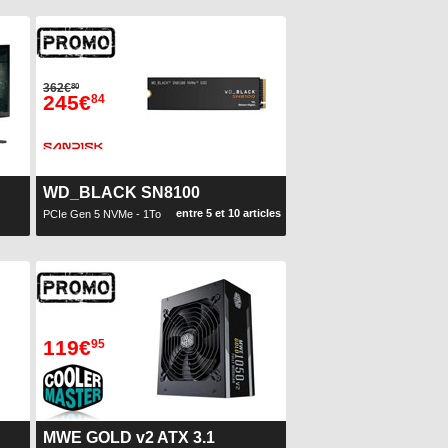
362€
80
245€
84
WD_BLACK SN8100
entre 5 et 10 articles
PCIe Gen 5 NVMe - 1To
119€
95
MWE GOLD v2 ATX 3.1