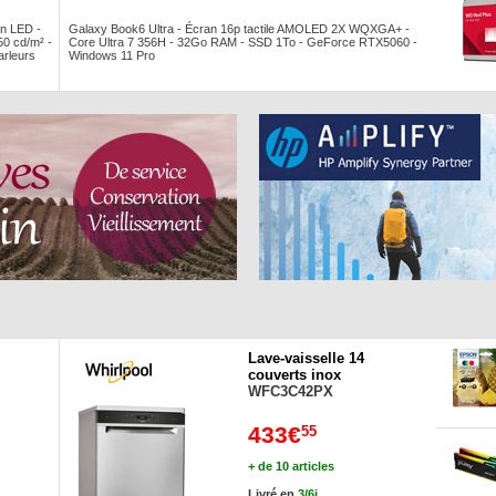
n LED -
Galaxy Book6 Ultra - Écran 16p tactile AMOLED 2X WQXGA+ -
50 cd/m² -
Core Ultra 7 356H - 32Go RAM - SSD 1To - GeForce RTX5060 -
arleurs
Windows 11 Pro
Lave-vaisselle 14
couverts inox
WFC3C42PX
433€
55
+ de 10 articles
Livré en
3/6j