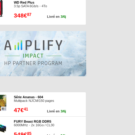
WD Red Plus
3.5p SATA 6Gb/s - 4To
348€
87
Livré en
3/6j
Série Ananas - 604
Multipack NJCM/150 pages
47€
41
Livré en
3/6j
FURY Beast RGB DDR5
6000MHz - 2x 16Go / CL30
549€
85