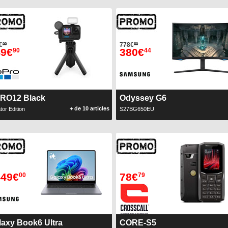
€
778€
99
80
49€
380€
90
44
RO12 Black
Odyssey G6
+ de 10 articles
tor Edition
S27BG650EU
449€
78€
00
79
laxy Book6 Ultra
CORE-S5