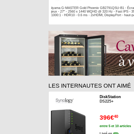
iiyama G-MASTER Gold Phoenix GB2791QSU-B1 - Écra
jeux - 27" - 2560 x 1440 WQHD @ 320 Hz - Fast IPS - 3
1000:1 - HDR10 - 0.6 ms - 2xHDMI, DisplayPort - haut-p
LES INTERNAUTES ONT AIMÉ
DiskStation
DS225+
396€
40
entre 5 et 10 articles
Livré en
48h