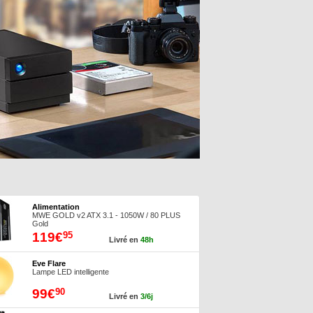
Alimentation
MWE GOLD v2 ATX 3.1 - 1050W / 80 PLUS
Gold
119€
95
Livré en
48h
Eve Flare
Lampe LED intelligente
99€
90
Livré en
3/6j