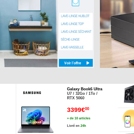
Galaxy Book6 Ultra
U7 / 32Go / 1To /
RTX 5060
3399€
00
+ de 10 articles
Livré en
24h