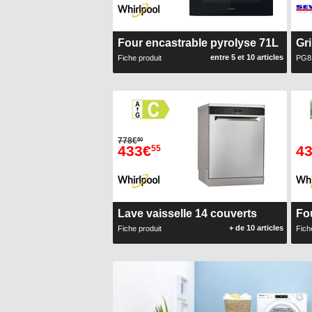
Four encastrable pyrolyse 71L
Gr
entre 5 et 10 articles
Fiche produit
PG8
778€
80
433€
4
55
Lave vaisselle 14 couverts
Fo
+ de 10 articles
Fiche produit
Fich