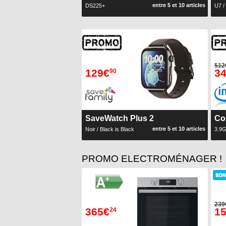
entre 5 et 10 articles
DS225+
U7 /
512
129€
3
90
SaveWatch Plus 2
Co
entre 5 et 10 articles
Noir / Black is Black
3.9
PROMO ELECTROMÉNAGER !
239
365€
1
24