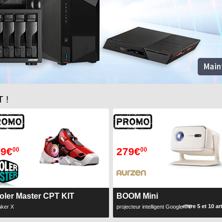
 !
99€
279€
00
00
oler Master CPT KIT
BOOM Mini
entre 5 et 10 ar
ker X
projecteur intelligent Google TV