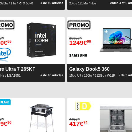
+ de 10 articles
entre 3 et 5 ar
 32Go / 1To / RTX 5070
2.4p / 128Mo / Noir
€
1605€
96
00
40€
1249€
55
00
re Ultra 7 265KF
Galaxy Book5 360
+ de 10 articles
- de 3 ar
GHz / LGA1851
15p / U7 / 16Go / 512Go / W11P
€
778€
99
80
59€
417€
90
74