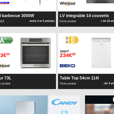
il barbecue 3000W
LV integrable 14 couverts
entre 3 et 5 articles
+ de 10 ar
118
Fiche produit
358€
80
33€
234€
55
00
ur 73L
Table Top 54cm 114l
- de 3 ar
e produit
Fiche produit