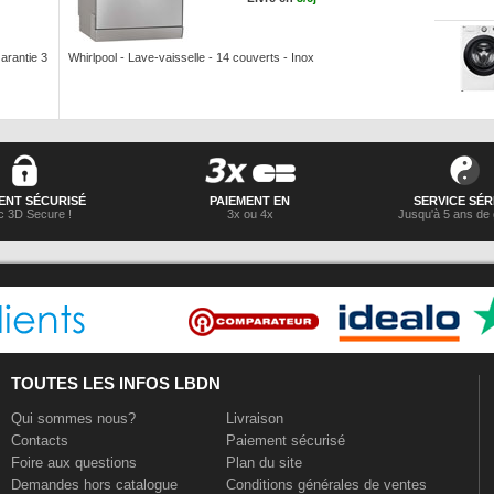
arantie 3
Whirlpool - Lave-vaisselle - 14 couverts - Inox
ENT SÉCURISÉ
PAIEMENT EN
SERVICE SÉR
 3D Secure !
3x ou 4x
Jusqu'à 5 ans de 
TOUTES LES INFOS LBDN
Qui sommes nous?
Livraison
Contacts
Paiement sécurisé
Foire aux questions
Plan du site
Demandes hors catalogue
Conditions générales de ventes