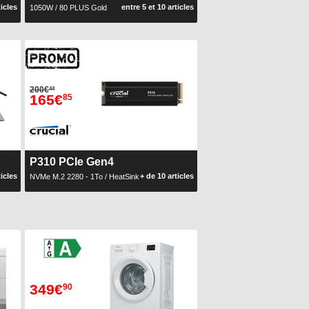
ticles
entre 5 et 10 articles
1050W / 80 PLUS Gold
200€
44
165€
85
P310 PCIe Gen4
ticles
+ de 10 articles
NVMe M.2 2280 - 1To / HeatSink
349€
90