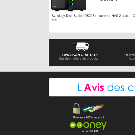
Synology Disk Station DS225+ - serveur NAS 2 baies - G
ans
LIVRAISON GRATUITE
PAIEM
Sur des milliers de produits !
Avec
Paiement 100% sécurisé
3 ou 4 fois CB