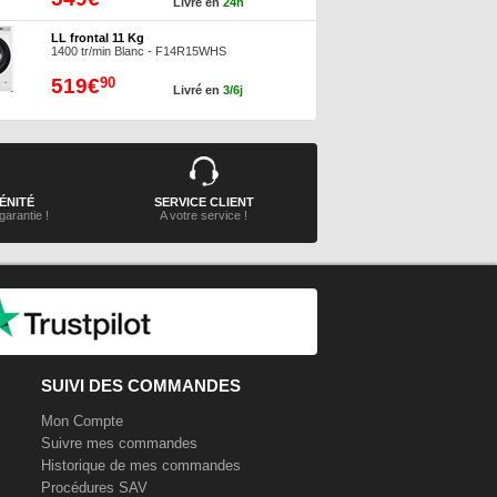
Livré en
24h
LL frontal 11 Kg
1400 tr/min Blanc - F14R15WHS
519€
90
Livré en
3/6j
ÉNITÉ
SERVICE CLIENT
garantie !
A votre service !
SUIVI DES COMMANDES
Mon Compte
Suivre mes commandes
Historique de mes commandes
Procédures SAV