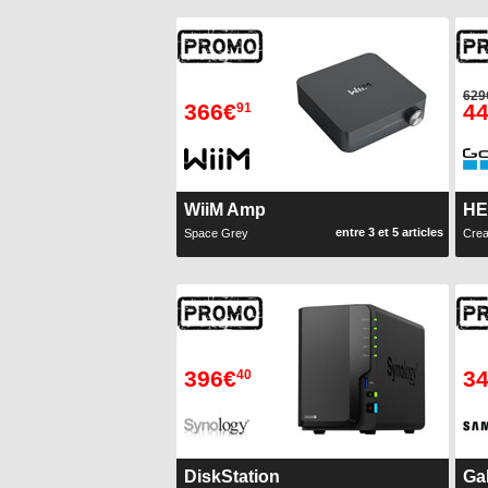
629
366€
4
91
WiiM Amp
HE
entre 3 et 5 articles
Space Grey
Crea
396€
3
40
DiskStation
Ga