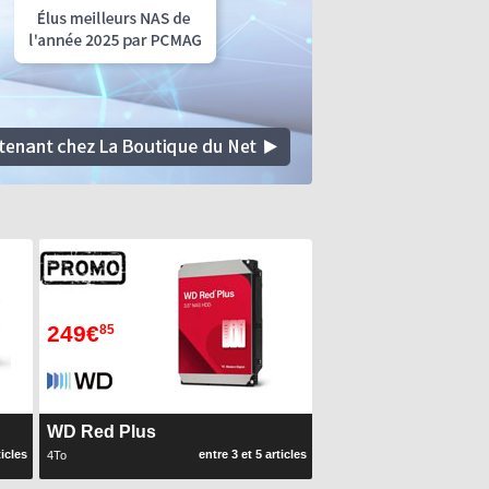
249€
85
WD Red Plus
ticles
entre 3 et 5 articles
4To