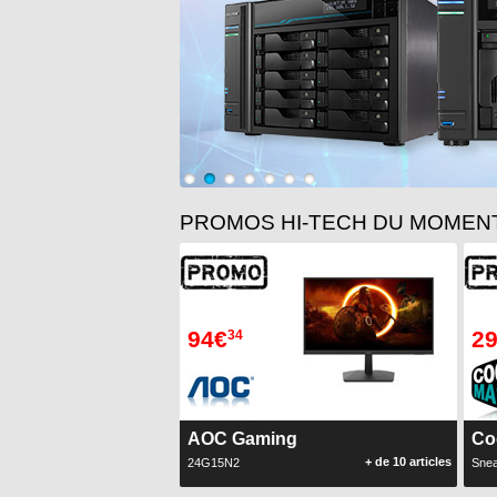
1
2
3
4
5
6
7
PROMOS HI-TECH DU MOMENT
94€
2
34
AOC Gaming
Co
+ de 10 articles
24G15N2
Snea