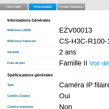
Descriptif
Fiche produit
Produit Similaires
Informations Générales
EZV00013
Référence LBDN
CS-H3C-R100
Référence Fabricant
2 ans
Garantie
Famille II
Voir dé
Frais de port
Spéficications générales
Caméra IP filair
Type
Oui
Caméra Couleur
Non
Caméra motorisée