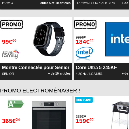
entre 5 et 10 articles
+ de 
DS225+
U7 / 32Go / 1To / RTX 5070
386€
14
99€
184€
00
44
Montre Connectée pour Senior
Core Ultra 5 245KF
+ de 10 articles
+ de 
SENIOR
4.2GHz / LGA1851
PROMO ELECTROMÉNAGER !
239€
99
365€
159€
24
90