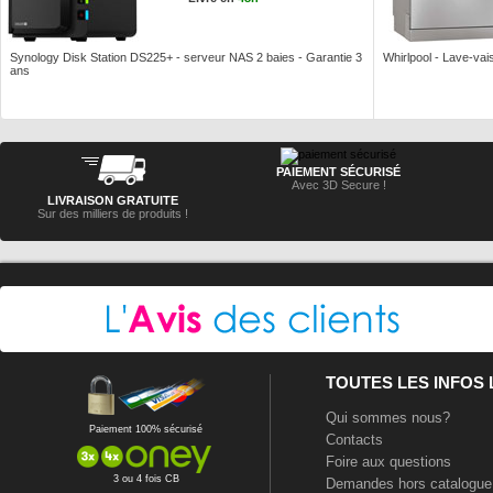
Synology Disk Station DS225+ - serveur NAS 2 baies - Garantie 3
Whirlpool - Lave-vais
ans
PAIEMENT SÉCURISÉ
Avec 3D Secure !
LIVRAISON GRATUITE
Sur des milliers de produits !
TOUTES LES INFOS
Qui sommes nous?
Paiement 100% sécurisé
Contacts
Foire aux questions
3 ou 4 fois CB
Demandes hors catalogue