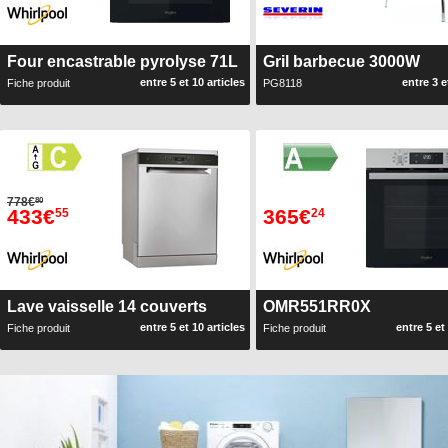
Four encastrable pyrolyse 71L
Gril barbecue 3000W
entre 5 et 10 articles
entre 3 e
Fiche produit
PG8118
778€
80
433€
365€
55
24
Lave vaisselle 14 couverts
OMR551RR0X
entre 5 et 10 articles
entre 5 et
Fiche produit
Fiche produit