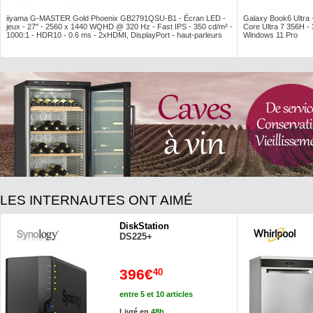
iiyama G-MASTER Gold Phoenix GB2791QSU-B1 - Écran LED -
Galaxy Book6 Ultra
jeux - 27" - 2560 x 1440 WQHD @ 320 Hz - Fast IPS - 350 cd/m² -
Core Ultra 7 356H 
1000:1 - HDR10 - 0.6 ms - 2xHDMI, DisplayPort - haut-parleurs
Windows 11 Pro
LES INTERNAUTES ONT AIMÉ
DiskStation
DS225+
396€
40
entre 5 et 10 articles
Livré en
48h