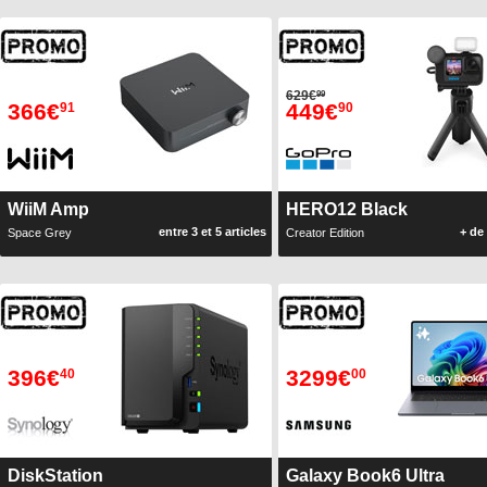
629€
99
366€
449€
91
90
WiiM Amp
HERO12 Black
entre 3 et 5 articles
+ de 
Space Grey
Creator Edition
396€
3299€
40
00
DiskStation
Galaxy Book6 Ultra