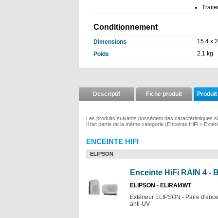
Traite
Conditionnement
15.4 x 
Dimensions
2,1 kg
Poids
Descriptif
Fiche produit
Produit
Les produits suivants possèdent des caractéristiques si
Il fait partie de la même catégorie (Enceinte HiFi > Exté
ENCEINTE HIFI
ELIPSON
Enceinte HiFi RAIN 4 - B
ELIPSON - ELIRAI4WT
Extérieur ELIPSON - Paire d'encei
anti-UV