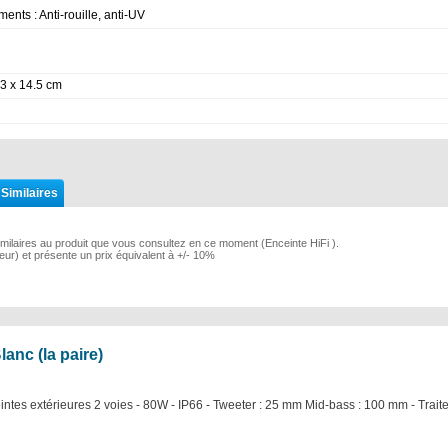
ments : Anti-rouille, anti-UV
23 x 14.5 cm
 Similaires
milaires au produit que vous consultez en ce moment (Enceinte HiFi ).
rieur) et présente un prix équivalent à +/- 10%
lanc (la paire)
ntes extérieures 2 voies - 80W - IP66 - Tweeter : 25 mm Mid-bass : 100 mm - Traite