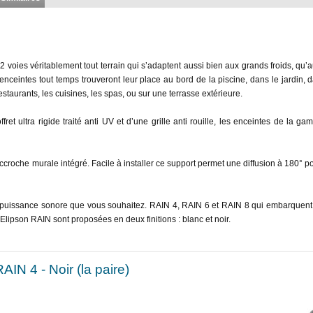
voies véritablement tout terrain qui s’adaptent aussi bien aux grands froids, qu’a
nceintes tout temps trouveront leur place au bord de la piscine, dans le jardin,
staurants, les cuisines, les spas, ou sur une terrasse extérieure.
t ultra rigide traité anti UV et d’une grille anti rouille, les enceintes de la 
he murale intégré. Facile à installer ce support permet une diffusion à 180° pou
 la puissance sonore que vous souhaitez. RAIN 4, RAIN 6 et RAIN 8 qui embarque
ipson RAIN sont proposées en deux finitions : blanc et noir.
IN 4 - Noir (la paire)