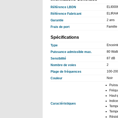
ELI000
Référence LBDN
ELIRAI
Référence Fabricant
2 ans
Garantie
Famille
Frais de port
Spécifications
Enceint
Type
80 Watt
Puissance admissible max.
87 dB
Sensibilité
2
Nombre de voies
100-20
Plage de fréquences
Noir
Couleur
Puiss
Fréqu
Haut-
Indice
Caractéristiques
Tempé
Tempé
Résis