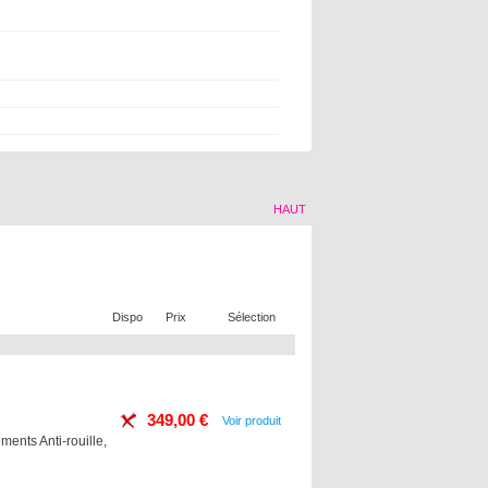
HAUT
Dispo
Prix
Sélection
349,00 €
Voir produit
ments Anti-rouille,