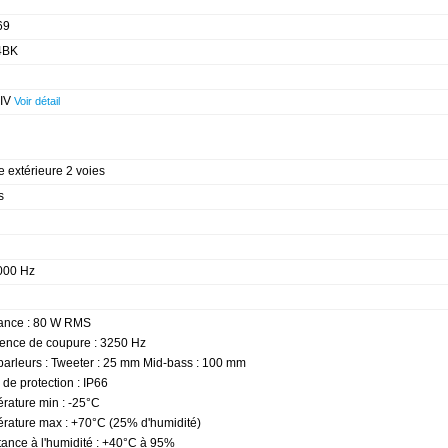
69
4BK
 IV
Voir détail
e extérieure 2 voies
s
000 Hz
ance : 80 W RMS
ence de coupure : 3250 Hz
parleurs : Tweeter : 25 mm Mid-bass : 100 mm
 de protection : IP66
rature min : -25°C
rature max : +70°C (25% d'humidité)
tance à l'humidité : +40°C à 95%