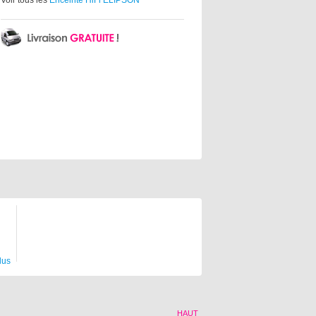
Voir tous les
Enceinte HiFi ELIPSON
lus
HAUT