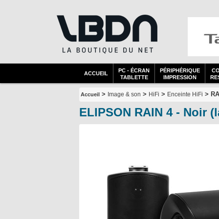
PC - ÉCRAN
PÉRIPHÉRIQUE
C
ACCUEIL
TABLETTE
IMPRESSION
RES
>
>
>
> RAI
Image & son
HiFi
Enceinte HiFi
Accueil
ELIPSON RAIN 4 - Noir (l