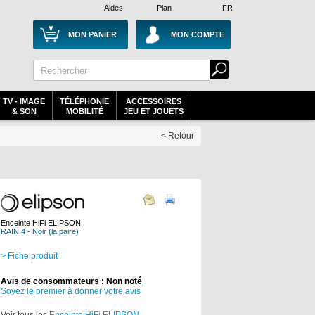
Aides
Plan
FR
MON PANIER
MON COMPTE
TV - IMAGE
TÉLÉPHONIE
ACCESSOIRES
& SON
MOBILITÉ
JEU ET JOUETS
< Retour
Enceinte HiFi ELIPSON
RAIN 4 - Noir (la paire)
> Fiche produit
Avis de consommateurs : Non noté
Soyez le premier à donner votre avis