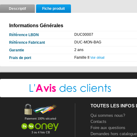
Descriptif
Fiche produit
Informations Générales
DUC00007
Référence LBDN
DUC-MON-BAG
Référence Fabricant
2 ans
Garantie
Famille II
Frais de port
Voir détail
TOUTES LES INFOS
Qui sommes nous?
Paiement 100% sécurisé
Contacts
Foire aux questions
3 ou 4 fois CB
Demandes hors catalogue