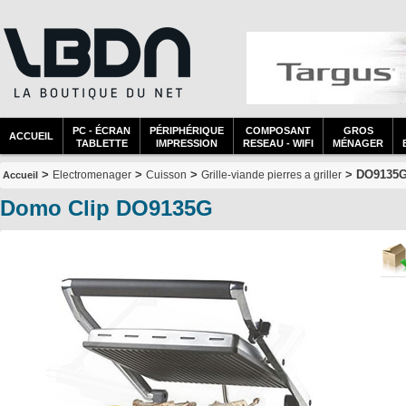
PC - ÉCRAN
PÉRIPHÉRIQUE
COMPOSANT
GROS
ACCUEIL
TABLETTE
IMPRESSION
RESEAU - WIFI
MÉNAGER
>
>
>
> DO9135
Electromenager
Cuisson
Grille-viande pierres a griller
Accueil
Domo Clip DO9135G