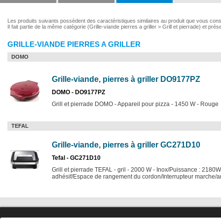
Les produits suivants possèdent des caractéristiques similaires au produit que vous consul
Il fait partie de la même catégorie (Grille-viande pierres a griller > Grill et pierrade) et pr
GRILLE-VIANDE PIERRES A GRILLER
DOMO
Grille-viande, pierres à griller DO9177PZ
DOMO - DO9177PZ
Grill et pierrade DOMO - Appareil pour pizza - 1450 W - Rouge
TEFAL
Grille-viande, pierres à griller GC271D10
Tefal - GC271D10
Grill et pierrade TEFAL - gril - 2000 W - Inox/Puissance : 218
adhésif/Espace de rangement du cordon/Interrupteur marche/ar