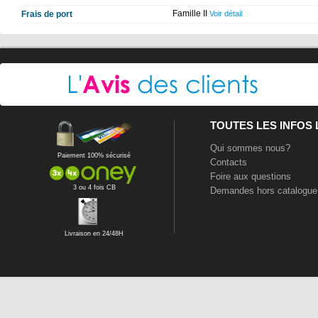
Famille II
Frais de port
Voir détail
TOUTES LES INFOS
Qui sommes nous?
Paiement 100% sécurisé
Contacts
Foire aux questions
3 ou 4 fois CB
Demandes hors catalogue
Livraison en 24/48H