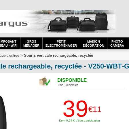
OMPOSANT
GROS
PETIT
MAISON
PHOTO
EAU - WIFI
MÉNAGER
ELECTROMÉNAGER
DÉCORATION
CAMÉRA
> Souris verticale rechargeable, recyclée
que d'entree
e rechargeable, recyclée - V250-WBT-
DISPONIBLE
+ de 10 articles
39
€11
Dont 0,24 € d'éco-participation