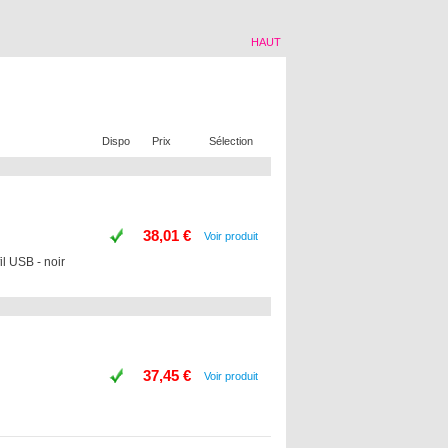
HAUT
Dispo
Prix
Sélection
38,01 €
Voir produit
il USB - noir
37,45 €
Voir produit