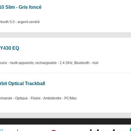
0 Slim - Gris foncé
etooth 5.0 - argent cendré
MY430 EQ
is - multi-appareils, rechargeable - 2.4 GHz, Bluetooth - noir
bit Optical Trackball
mande - Optique - Filaire - Ambidextre - PC/Mac