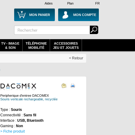
Aides
Plan
FR
MON PANIER
MON COMPTE
TV - IMAGE
TÉLÉPHONIE
ACCESSOIRES
& SON
MOBILITÉ
JEU ET JOUETS
< Retour
G
Peripherique d'entree DACOMEX
Souris verticale rechargeable, recyclée
Type :
Souris
Connectivité :
Sans fil
Interface :
USB, Bluetooth
Gaming :
Non
> Fiche produit