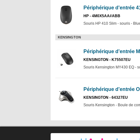
Périphérique d'entrée 41
HP - 4M0X5AA#ABB
Souris HP 410 Slim - souris - Blu
KENSINGTON
Périphérique d'entrée 
KENSINGTON - K75507EU
Souris Kensington MY430 EQ - sour
Périphérique d'entrée Or
KENSINGTON - 64327EU
Souris Kensington - Boule de com