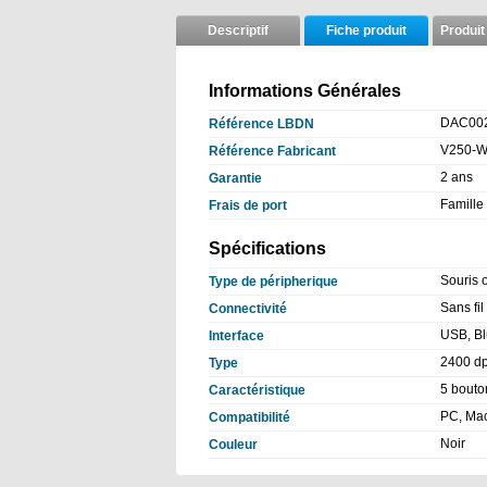
Descriptif
Fiche produit
Produit
Informations Générales
DAC00
Référence LBDN
V250-W
Référence Fabricant
2 ans
Garantie
Famille 
Frais de port
Spécifications
Souris 
Type de péripherique
Sans fil
Connectivité
USB, Bl
Interface
2400 dp
Type
5 bouto
Caractéristique
PC, Ma
Compatibilité
Noir
Couleur