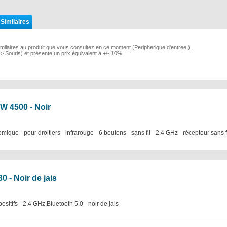
 Similaires
milaires au produit que vous consultez en ce moment (Peripherique d'entree ).
e > Souris) et présente un prix équivalent à +/- 10%
W 4500 - Noir
ue - pour droitiers - infrarouge - 6 boutons - sans fil - 2.4 GHz - récepteur sans f
0 - Noir de jais
ositifs - 2.4 GHz,Bluetooth 5.0 - noir de jais