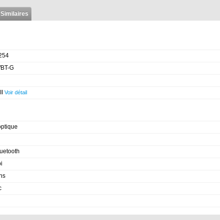
 Similaires
254
BT-G
II
Voir détail
optique
uetooth
i
ns
c