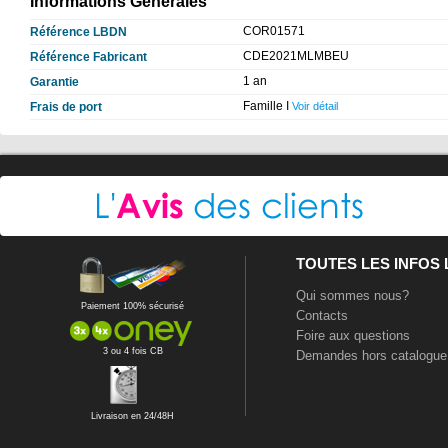
Informations Générales
COR01571
Référence LBDN
CDE2021MLMBEU
Référence Fabricant
1 an
Garantie
Famille I
Frais de port
Voir détail
TOUTES LES INFOS
Qui sommes nous?
Paiement 100% sécurisé
Contacts
Foire aux questions
3 ou 4 fois CB
Demandes hors catalogue
Livraison en 24/48H