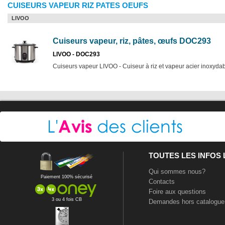
CUISEURS VAPEUR RIZ PATES OEUFS
LIVOO
Cuiseurs vapeur, riz, pâtes, œufs DOC293
LIVOO - DOC293
Cuiseurs vapeur LIVOO - Cuiseur à riz et vapeur acier inoxyda
TOUTES LES INFOS
Qui sommes nous?
Paiement 100% sécurisé
Contacts
Foire aux questions
3 ou 4 fois CB
Demandes hors catalogue