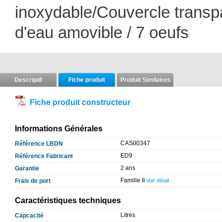
inoxydable/Couvercle transp
d'eau amovible / 7 oeufs
Descriptif
Fiche produit
Produit Similaires
Fiche produit constructeur
Informations Générales
CAS00347
Référence LBDN
ED9
Référence Fabricant
2 ans
Garantie
Famille II
Frais de port
Voir détail
Caractéristiques techniques
Litres
Capcacité