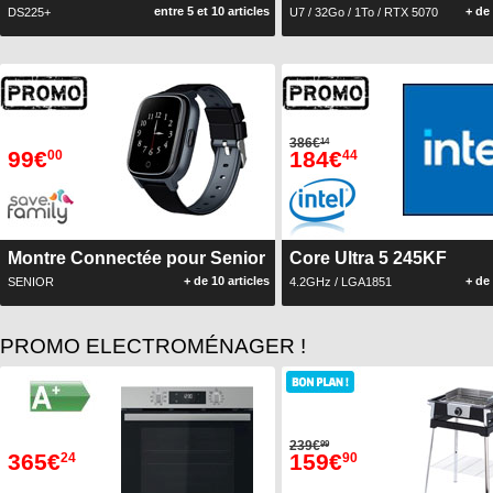
entre 5 et 10 articles
+ de 
DS225+
U7 / 32Go / 1To / RTX 5070
386€
14
99€
184€
00
44
Montre Connectée pour Senior
Core Ultra 5 245KF
+ de 10 articles
+ de 
SENIOR
4.2GHz / LGA1851
PROMO ELECTROMÉNAGER !
239€
99
365€
159€
24
90