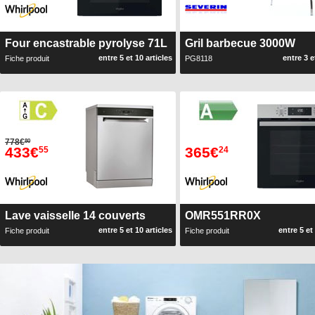
Four encastrable pyrolyse 71L
Gril barbecue 3000W
entre 5 et 10 articles
entre 3 e
Fiche produit
PG8118
778€
80
433€
365€
55
24
Lave vaisselle 14 couverts
OMR551RR0X
entre 5 et 10 articles
entre 5 et
Fiche produit
Fiche produit