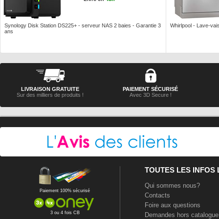
Synology Disk Station DS225+ - serveur NAS 2 baies - Garantie 3
Whirlpool - Lave-vais
ans
LIVRAISON GRATUITE
PAIEMENT SÉCURISÉ
Sur des milliers de produits !
Avec 3D Secure !
TOUTES LES INFOS
Qui sommes nous?
Paiement 100% sécurisé
Contacts
Foire aux questions
3 ou 4 fois CB
Demandes hors catalogue