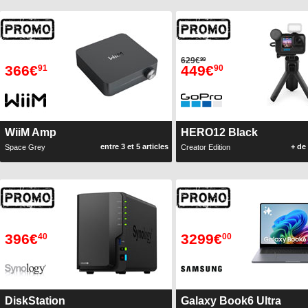
629€
99
366€
449€
91
90
WiiM Amp
HERO12 Black
entre 3 et 5 articles
+ de 
Space Grey
Creator Edition
396€
3299€
40
00
DiskStation
Galaxy Book6 Ultra