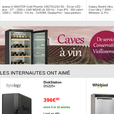
iiyama G-MASTER Gold Phoenix GB2791QSU-B1 - Écran LED -
Galaxy Book6 Ultra
jeux - 27" - 2560 x 1440 WQHD @ 320 Hz - Fast IPS - 350 cd/m² -
Core Ultra 7 356H 
1000:1 - HDR10 - 0.6 ms - 2xHDMI, DisplayPort - haut-parleurs
Windows 11 Pro
LES INTERNAUTES ONT AIMÉ
DiskStation
DS225+
396€
40
entre 5 et 10 articles
Livré en
48h