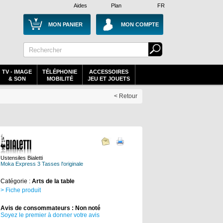
Aides
Plan
FR
MON PANIER
MON COMPTE
TV - IMAGE
TÉLÉPHONIE
ACCESSOIRES
& SON
MOBILITÉ
JEU ET JOUETS
< Retour
Ustensiles Bialetti
Moka Express 3 Tasses l'originale
Catégorie :
Arts de la table
> Fiche produit
Avis de consommateurs : Non noté
Soyez le premier à donner votre avis