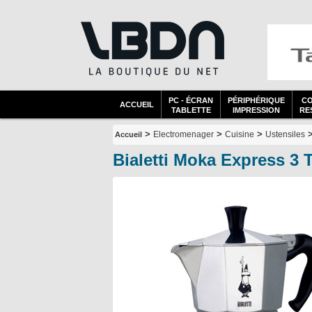
PC - ÉCRAN
PÉRIPHÉRIQUE
C
ACCUEIL
TABLETTE
IMPRESSION
RES
>
>
>
>
Electromenager
Cuisine
Ustensiles
Accueil
Bialetti Moka Express 3 T