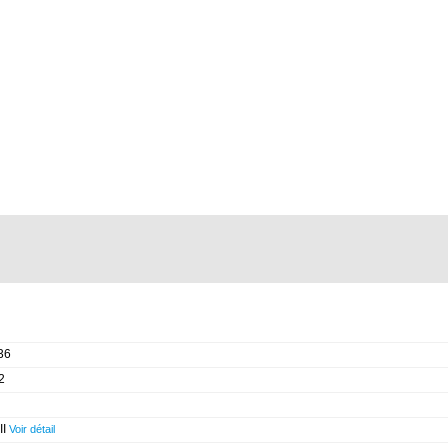
36
2
II
Voir détail