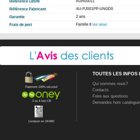
AUR00011
Référence LBDN
AU-PJ001PP-UNGD0
Référence Fabricant
2 ans
Garantie
Famille II
Frais de port
Voir détail
TOUTES LES INFOS
Qui sommes nous?
Paiement 100% sécurisé
Contacts
Foire aux questions
3 ou 4 fois CB
Demandes hors catalogue
Livraison en 24/48H