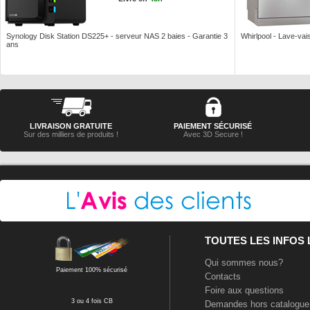
Synology Disk Station DS225+ - serveur NAS 2 baies - Garantie 3
Whirlpool - Lave-vais
ans
LIVRAISON GRATUITE
PAIEMENT SÉCURISÉ
Sur des milliers de produits !
Avec 3D Secure !
TOUTES LES INFOS
Qui sommes nous?
Paiement 100% sécurisé
Contacts
Foire aux questions
3 ou 4 fois CB
Demandes hors catalogue