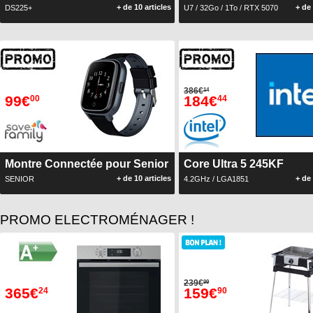
+ de 10 articles
+ de 
DS225+
U7 / 32Go / 1To / RTX 5070
386€
14
99€
184€
00
44
Montre Connectée pour Senior
Core Ultra 5 245KF
+ de 10 articles
+ de 
SENIOR
4.2GHz / LGA1851
PROMO ELECTROMÉNAGER !
239€
99
365€
159€
24
90