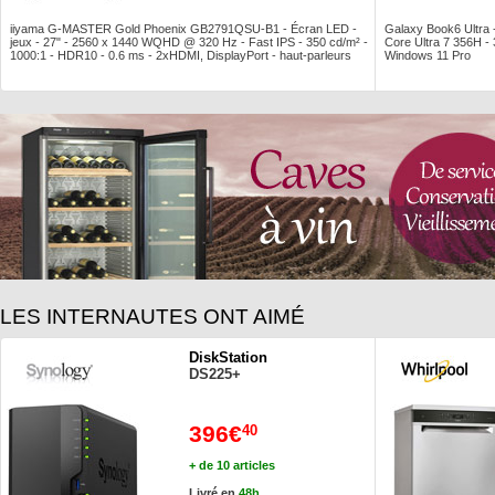
iiyama G-MASTER Gold Phoenix GB2791QSU-B1 - Écran LED -
Galaxy Book6 Ultra
jeux - 27" - 2560 x 1440 WQHD @ 320 Hz - Fast IPS - 350 cd/m² -
Core Ultra 7 356H 
1000:1 - HDR10 - 0.6 ms - 2xHDMI, DisplayPort - haut-parleurs
Windows 11 Pro
LES INTERNAUTES ONT AIMÉ
DiskStation
DS225+
396€
40
+ de 10 articles
Livré en
48h