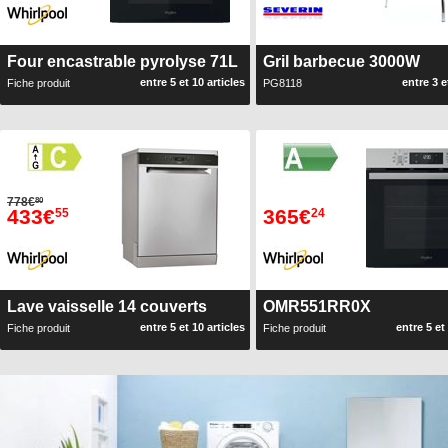
Four encastrable pyrolyse 71L
Gril barbecue 3000W
entre 5 et 10 articles
entre 3 e
Fiche produit
PG8118
778€
80
433€
365€
55
24
Lave vaisselle 14 couverts
OMR551RR0X
entre 5 et 10 articles
entre 5 et
Fiche produit
Fiche produit