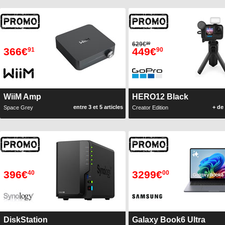
629€
99
366€
449€
91
90
WiiM Amp
HERO12 Black
entre 3 et 5 articles
+ de 
Space Grey
Creator Edition
396€
3299€
40
00
DiskStation
Galaxy Book6 Ultra