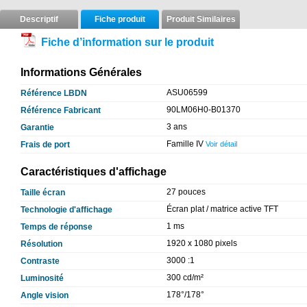
Descriptif
Fiche produit
Produit Similaires
Fiche d’information sur le produit
Informations Générales
ASU06599
Référence LBDN
90LM06H0-B01370
Référence Fabricant
3 ans
Garantie
Famille IV
Frais de port
Voir détail
Caractéristiques d'affichage
27 pouces
Taille écran
Écran plat / matrice active TFT
Technologie d'affichage
1 ms
Temps de réponse
1920 x 1080 pixels
Résolution
3000 :1
Contraste
300 cd/m²
Luminosité
178°/178°
Angle vision