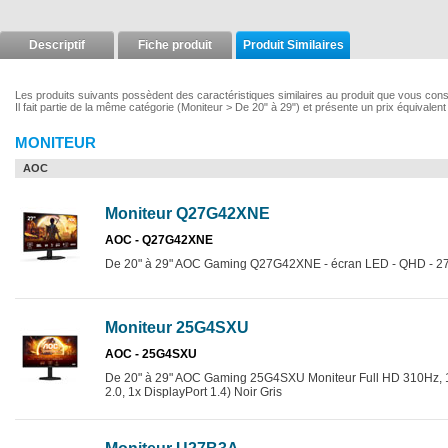
Descriptif
Fiche produit
Produit Similaires
Les produits suivants possèdent des caractéristiques similaires au produit que vous con
Il fait partie de la même catégorie (Moniteur > De 20" à 29") et présente un prix équivalen
MONITEUR
AOC
Moniteur Q27G42XNE
AOC - Q27G42XNE
De 20" à 29" AOC Gaming Q27G42XNE - écran LED - QHD - 2
Moniteur 25G4SXU
AOC - 25G4SXU
De 20" à 29" AOC Gaming 25G4SXU Moniteur Full HD 310Hz, 
2.0, 1x DisplayPort 1.4) Noir Gris